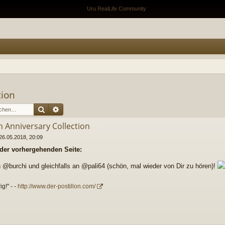
tion
Suche
Erweiterte Suche
h Anniversary Collection
26.05.2018, 20:09
 der vorhergehenden Seite:
@burchi und gleichfalls an @pali64 (schön, mal wieder von Dir zu hören)!
g!" - -
http://www.der-postillon.com/