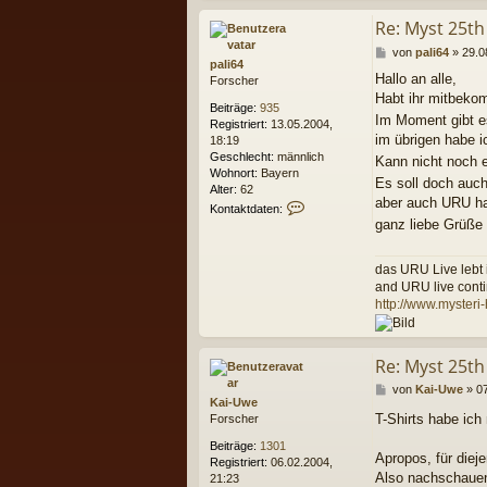
Re: Myst 25th
B
von
pali64
»
29.0
pali64
e
Hallo an alle,
Forscher
i
Habt ihr mitbeko
t
Beiträge:
935
r
Im Moment gibt e
Registriert:
13.05.2004,
a
im übrigen habe 
18:19
g
Geschlecht:
männlich
Kann nicht noch e
Wohnort:
Bayern
Es soll doch auch
Alter:
62
aber auch URU hat
K
Kontaktdaten:
o
ganz liebe Grüße 
n
t
das URU Live lebt
a
and URU live cont
k
t
http://www.mysteri
d
a
t
Re: Myst 25th
e
n
B
von
Kai-Uwe
»
0
v
Kai-Uwe
e
o
T-Shirts habe ic
Forscher
i
n
t
Beiträge:
1301
p
r
Apropos, für diej
Registriert:
06.02.2004,
a
a
Also nachschauen
21:23
l
g