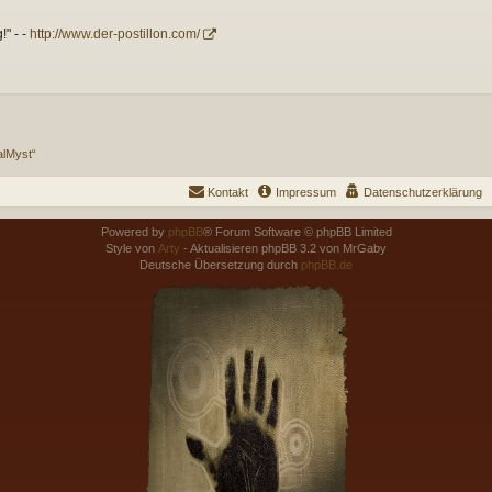
!" - -
http://www.der-postillon.com/
alMyst“
Kontakt
Impressum
Datenschutzerklärung
Powered by
phpBB
® Forum Software © phpBB Limited
Style von
Arty
- Aktualisieren phpBB 3.2 von MrGaby
Deutsche Übersetzung durch
phpBB.de