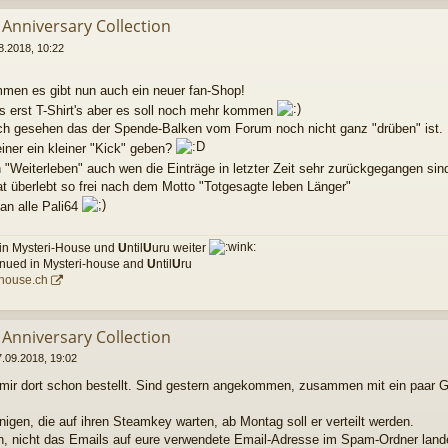
 Anniversary Collection
8.2018, 10:22
mmen es gibt nun auch ein neuer fan-Shop!
s erst T-Shirt's aber es soll noch mehr kommen
ich gesehen das der Spende-Balken vom Forum noch nicht ganz "drüben" ist.
iner ein kleiner "Kick" geben?
 "Weiterleben" auch wen die Einträge in letzter Zeit sehr zurückgegangen si
 überlebt so frei nach dem Motto "Totgesagte leben Länger"
an alle Pali64
 in Mysteri-House und
U
ntil
U
uru weiter
inued in Mysteri-house and
U
ntil
U
ru
-house.ch
 Anniversary Collection
7.09.2018, 19:02
h mir dort schon bestellt. Sind gestern angekommen, zusammen mit ein paar 
enigen, die auf ihren Steamkey warten, ab Montag soll er verteilt werden.
, nicht das Emails auf eure verwendete Email-Adresse im Spam-Ordner land