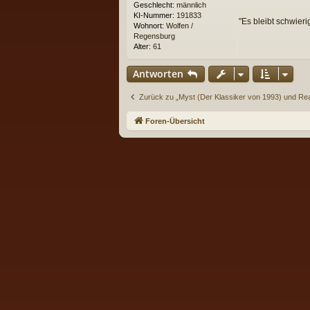
Geschlecht:
männlich
i
KI-Nummer:
191833
6
"Es bleibt schwierig
Wohnort:
Wolfen /
4
Regensburg
Alter:
61
Antworten
Zurück zu „Myst (Der Klassiker von 1993) und Re
Foren-Übersicht