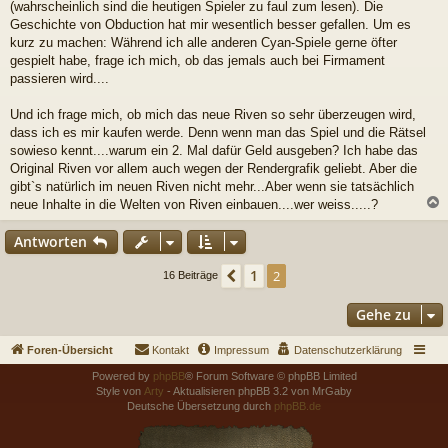
(wahrscheinlich sind die heutigen Spieler zu faul zum lesen). Die
Geschichte von Obduction hat mir wesentlich besser gefallen. Um es
kurz zu machen: Während ich alle anderen Cyan-Spiele gerne öfter
gespielt habe, frage ich mich, ob das jemals auch bei Firmament
passieren wird....
Und ich frage mich, ob mich das neue Riven so sehr überzeugen wird,
dass ich es mir kaufen werde. Denn wenn man das Spiel und die Rätsel
sowieso kennt....warum ein 2. Mal dafür Geld ausgeben? Ich habe das
Original Riven vor allem auch wegen der Rendergrafik geliebt. Aber die
gibt`s natürlich im neuen Riven nicht mehr...Aber wenn sie tatsächlich
neue Inhalte in die Welten von Riven einbauen....wer weiss.....?
c
Antworten
1
Vorherige
2
16 Beiträge
Gehe zu
Foren-Übersicht
Kontakt
Impressum
Datenschutzerklärung
Powered by
phpBB
® Forum Software © phpBB Limited
Style von
Arty
- Aktualisieren phpBB 3.2 von MrGaby
Deutsche Übersetzung durch
phpBB.de