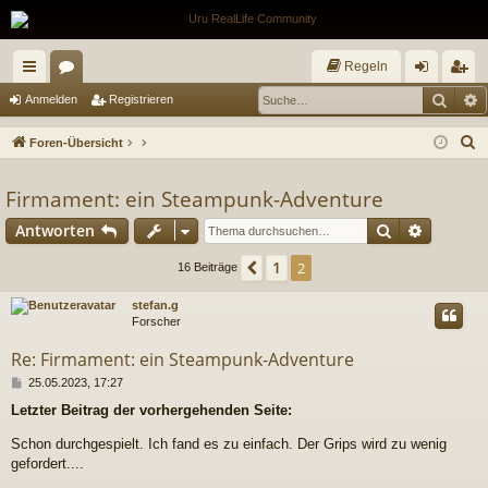
Regeln
Such
E
ch
or
n
eg
Anmelden
Registrieren
ne
en
m
ist
S
Foren-Übersicht
llz
el
rie
u
c
Firmament: ein Steampunk-Adventure
ug
de
re
h
Suche
Erweiter
Antworten
riff
n
n
e
1
Vorherige
2
16 Beiträge
stefan.g
Forscher
Re: Firmament: ein Steampunk-Adventure
B
25.05.2023, 17:27
e
Letzter Beitrag der vorhergehenden Seite:
i
t
Schon durchgespielt. Ich fand es zu einfach. Der Grips wird zu wenig
r
gefordert....
a
g