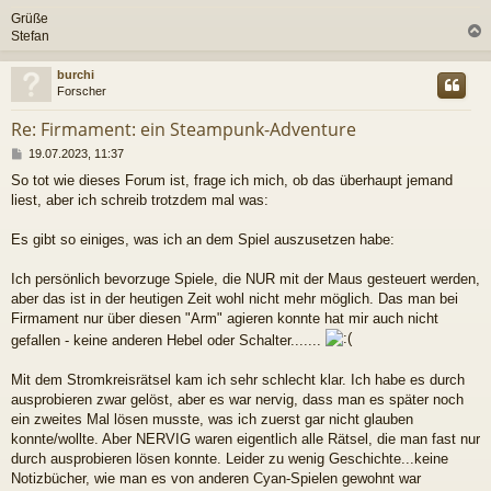
Grüße
Stefan
c
burchi
Forscher
Re: Firmament: ein Steampunk-Adventure
B
19.07.2023, 11:37
e
So tot wie dieses Forum ist, frage ich mich, ob das überhaupt jemand
i
liest, aber ich schreib trotzdem mal was:
t
r
a
Es gibt so einiges, was ich an dem Spiel auszusetzen habe:
g
Ich persönlich bevorzuge Spiele, die NUR mit der Maus gesteuert werden,
aber das ist in der heutigen Zeit wohl nicht mehr möglich. Das man bei
Firmament nur über diesen "Arm" agieren konnte hat mir auch nicht
gefallen - keine anderen Hebel oder Schalter.......
Mit dem Stromkreisrätsel kam ich sehr schlecht klar. Ich habe es durch
ausprobieren zwar gelöst, aber es war nervig, dass man es später noch
ein zweites Mal lösen musste, was ich zuerst gar nicht glauben
konnte/wollte. Aber NERVIG waren eigentlich alle Rätsel, die man fast nur
durch ausprobieren lösen konnte. Leider zu wenig Geschichte...keine
Notizbücher, wie man es von anderen Cyan-Spielen gewohnt war