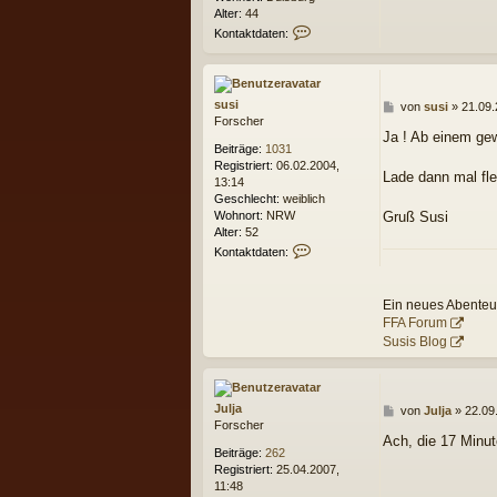
o
Alter:
44
n
K
Kontaktdaten:
P
o
a
n
t
t
r
a
susi
i
B
von
susi
»
21.09.
k
Forscher
c
e
t
Ja ! Ab einem gew
k
i
d
Beiträge:
1031
L
t
a
Registriert:
06.02.2004,
.
r
Lade dann mal fle
t
13:14
a
e
Geschlecht:
weiblich
g
n
Wohnort:
NRW
Gruß Susi
v
Alter:
52
o
K
Kontaktdaten:
n
o
T
n
h
t
Ein neues Abenteue
o
a
FFA Forum
r
k
Susis Blog
o
t
d
a
t
Julja
B
von
Julja
»
22.09
e
Forscher
e
n
Ach, die 17 Minut
i
v
Beiträge:
262
t
o
Registriert:
25.04.2007,
r
n
11:48
a
s