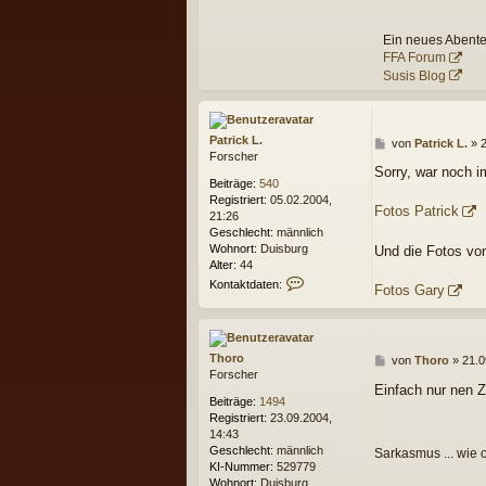
a
k
Ein neues Abente
t
FFA Forum
d
Susis Blog
a
t
e
n
Patrick L.
B
v
von
Patrick L.
»
2
Forscher
e
o
Sorry, war noch 
i
n
Beiträge:
540
t
s
Registriert:
05.02.2004,
r
u
Fotos Patrick
21:26
a
s
Geschlecht:
männlich
g
i
Wohnort:
Duisburg
Und die Fotos von
Alter:
44
K
Kontaktdaten:
Fotos Gary
o
n
t
a
Thoro
B
von
Thoro
»
21.0
k
Forscher
e
t
Einfach nur nen Z
i
d
Beiträge:
1494
t
a
Registriert:
23.09.2004,
r
t
14:43
a
e
Geschlecht:
männlich
Sarkasmus ... wie o
g
n
KI-Nummer:
529779
v
Wohnort:
Duisburg