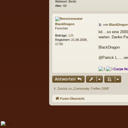
Wohnort:
Berlin
g
u
Alter:
60
s
i
BlackDragon
B
von
BlackDrago
Forscher
e
lol....so eine 20
i
Beiträge:
125
warten. Danke Pat
t
Registriert:
21.08.2008,
r
17:50
a
BlackDragon
g
@Patrick L......w
Carpe N
Antworten
Zurück zu „Community-Treffen 2008“
Foren-Übersicht