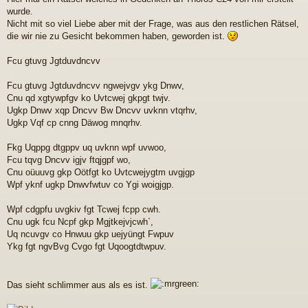
i
wurde.
t
r
Nicht mit so viel Liebe aber mit der Frage, was aus den restlichen Rätsel,
a
die wir nie zu Gesicht bekommen haben, geworden ist.
g
Fcu gtuvg Jgtduvdncvv
Fcu gtuvg Jgtduvdncvv ngwejvgv ykg Dnwv,
Cnu qd xgtywpfgv ko Uvtcwej gkpgt twjv.
Ugkp Dnwv xqp Dncvv Bw Dncvv uvknn vtqrhv,
Ugkp Vqf cp cnng Däwog mnqrhv.
Fkg Uqppg dtgppv uq uvknn wpf uvwoo,
Fcu tqvg Dncvv igjv ftqjgpf wo,
Cnu oüuuvg gkp Oötfgt ko Uvtcwejygtm uvgjgp
Wpf yknf ugkp Dnwvfwtuv co Ygi woigjgp.
Wpf cdgpfu uvgkiv fgt Tcwej fcpp cwh.
Cnu ugk fcu Ncpf gkp Mgjtkejvjcwh`,
Uq ncuvgv co Hnwuu gkp uejyüngt Fwpuv
Ykg fgt ngvBvg Cvgo fgt Uqoogtdtwpuv.
Das sieht schlimmer aus als es ist.