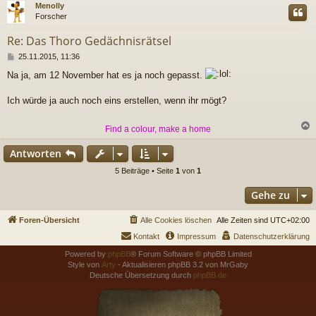
c
Menolly
Forscher
Re: Das Thoro Gedächnisrätsel
B
25.11.2015, 11:36
e
Na ja, am 12 November hat es ja noch gepasst.
i
t
r
Ich würde ja auch noch eins erstellen, wenn ihr mögt?
a
g
Find a colour, make a home
c
Antworten
5 Beiträge • Seite
1
von
1
Gehe zu
Foren-Übersicht
Alle Cookies löschen
Alle Zeiten sind
UTC+02:00
Kontakt
Impressum
Datenschutzerklärung
Powered by
phpBB
® Forum Software © phpBB Limited
Style von
Arty
- Aktualisieren phpBB 3.2 von MrGaby
Deutsche Übersetzung durch
phpBB.de