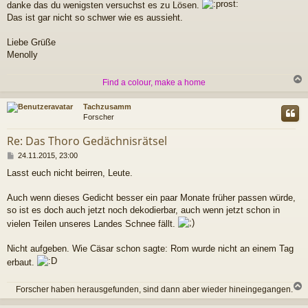
danke das du wenigsten versuchst es zu Lösen.
t
r
Das ist gar nicht so schwer wie es aussieht.
a
g
Liebe Grüße
Menolly
Find a colour, make a home
c
Tachzusamm
Forscher
Re: Das Thoro Gedächnisrätsel
B
24.11.2015, 23:00
e
Lasst euch nicht beirren, Leute.
i
t
r
Auch wenn dieses Gedicht besser ein paar Monate früher passen würde,
a
so ist es doch auch jetzt noch dekodierbar, auch wenn jetzt schon in
g
vielen Teilen unseres Landes Schnee fällt.
Nicht aufgeben. Wie Cäsar schon sagte: Rom wurde nicht an einem Tag
erbaut.
Forscher haben herausgefunden, sind dann aber wieder hineingegangen.