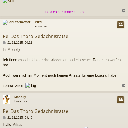
Find a colour, make a home
c
Mikau
Forscher
Re: Das Thoro Gedächnisrätsel
B
21.11.2015, 00:11
e
Hi Menolly
i
t
r
Ich finde es echt klasse das wieder jemand ein neues Rätsel entworfen
a
hat
g
Auch wenn ich im Moment noch keinen Ansatz für eine Lösung habe
Grüße Mikau
c
Menolly
Forscher
Re: Das Thoro Gedächnisrätsel
B
21.11.2015, 09:40
e
Hallo Mikau,
i