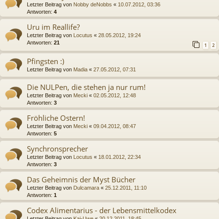
Letzter Beitrag von
Nobby deNobbs
«
10.07.2012, 03:36
Antworten:
4
Uru im Reallife?
Letzter Beitrag von
Locutus
«
28.05.2012, 19:24
Antworten:
21
1
2
Pfingsten :)
Letzter Beitrag von
Madia
«
27.05.2012, 07:31
Die NULPen, die stehen ja nur rum!
Letzter Beitrag von
Mecki
«
02.05.2012, 12:48
Antworten:
3
Fröhliche Ostern!
Letzter Beitrag von
Mecki
«
09.04.2012, 08:47
Antworten:
5
Synchronsprecher
Letzter Beitrag von
Locutus
«
18.01.2012, 22:34
Antworten:
3
Das Geheimnis der Myst Bücher
Letzter Beitrag von
Dulcamara
«
25.12.2011, 11:10
Antworten:
1
Codex Alimentarius - der Lebensmittelkodex
Letzter Beitrag von
Kai-Uwe
«
20.12.2011, 18:45