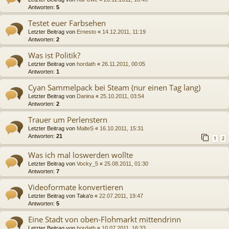
Antworten:
5
Testet euer Farbsehen
Letzter Beitrag von
Ernesto
«
14.12.2011, 11:19
Antworten:
2
Was ist Politik?
Letzter Beitrag von
hordath
«
26.11.2011, 00:05
Antworten:
1
Cyan Sammelpack bei Steam (nur einen Tag lang)
Letzter Beitrag von
Danina
«
25.10.2011, 03:54
Antworten:
2
Trauer um Perlenstern
Letzter Beitrag von
MalteS
«
16.10.2011, 15:31
Antworten:
21
1
2
Was ich mal loswerden wollte
Letzter Beitrag von
Vocky_5
«
25.08.2011, 01:30
Antworten:
7
Videoformate konvertieren
Letzter Beitrag von
Taka'o
«
22.07.2011, 19:47
Antworten:
5
Eine Stadt von oben-Flohmarkt mittendrinn
Letzter Beitrag von
hordath
«
10.07.2011, 16:33