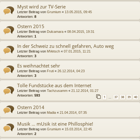
Myst wird zur TV-Serie
Letzter Beitrag von
Grumium
«
13.05.2015, 09:45
Antworten:
8
Ostern 2015
Letzter Beitrag von
Dulcamara
«
08.04.2015, 19:31
Antworten:
1
In der Schweiz zu schnell gefahren, Auto weg
Letzter Beitrag von
MVetsch
«
07.01.2015, 11:21
Antworten:
3
Es weihnachtet sehr
Letzter Beitrag von
Fruti
«
26.12.2014, 04:23
Antworten:
3
Tolle Fundstücke aus dem Internet
Letzter Beitrag von
Tachzusamm
«
21.12.2014, 01:27
Antworten:
593
1
37
38
39
40
…
Ostern 2014
Letzter Beitrag von
Madia
«
21.04.2014, 07:35
Musik ... mUsik ist eine Phillosphie!
Letzter Beitrag von
Grumium
«
15.03.2014, 22:45
Antworten:
2