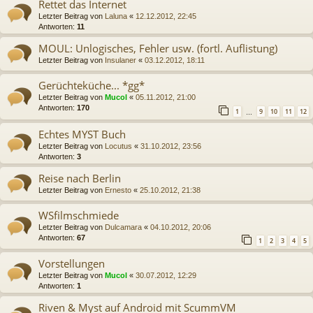
Rettet das Internet
Letzter Beitrag von
Laluna
«
12.12.2012, 22:45
Antworten:
11
MOUL: Unlogisches, Fehler usw. (fortl. Auflistung)
Letzter Beitrag von
Insulaner
«
03.12.2012, 18:11
Gerüchteküche... *gg*
Letzter Beitrag von
Mucol
«
05.11.2012, 21:00
Antworten:
170
1
9
10
11
12
…
Echtes MYST Buch
Letzter Beitrag von
Locutus
«
31.10.2012, 23:56
Antworten:
3
Reise nach Berlin
Letzter Beitrag von
Ernesto
«
25.10.2012, 21:38
WSfilmschmiede
Letzter Beitrag von
Dulcamara
«
04.10.2012, 20:06
Antworten:
67
1
2
3
4
5
Vorstellungen
Letzter Beitrag von
Mucol
«
30.07.2012, 12:29
Antworten:
1
Riven & Myst auf Android mit ScummVM