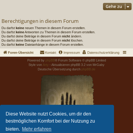
Gehe zu
Berechtigungen in diesem Forum
Du darfst
keine
neuen Themen in diesem Forum erstellen.
Du darfst
keine
Antworten zu Themen in diesem Forum erstellen.
Du darfst deine Beiträge in diesem Forum
nicht
ändern.
Du darfst deine Beiträge in diesem Forum
nicht
löschen.
Du darfst
keine
Dateianhänge in diesem Forum erstellen.
Foren-Übersicht
Kontakt
Impressum
Datenschutzerklärung
Powered by
phpBB
® Forum Software © phpBB Limited
Style von
Arty
- Aktualisieren phpBB 3.2 von MrGaby
Deutsche Übersetzung durch
phpBB.de
Diese Website nutzt Cookies, um dir den
bestmöglichen Komfort bei der Nutzung zu
bieten.
Mehr erfahren