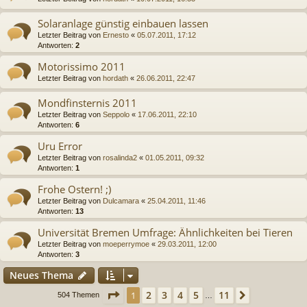
Solaranlage günstig einbauen lassen
Letzter Beitrag von
Ernesto
«
05.07.2011, 17:12
Antworten:
2
Motorissimo 2011
Letzter Beitrag von
hordath
«
26.06.2011, 22:47
Mondfinsternis 2011
Letzter Beitrag von
Seppolo
«
17.06.2011, 22:10
Antworten:
6
Uru Error
Letzter Beitrag von
rosalinda2
«
01.05.2011, 09:32
Antworten:
1
Frohe Ostern! ;)
Letzter Beitrag von
Dulcamara
«
25.04.2011, 11:46
Antworten:
13
Universität Bremen Umfrage: Ähnlichkeiten bei Tieren
Letzter Beitrag von
moeperrymoe
«
29.03.2011, 12:00
Antworten:
3
Neues Thema
Seite
1
von
11
2
3
4
5
11
1
Nächste
504 Themen
…