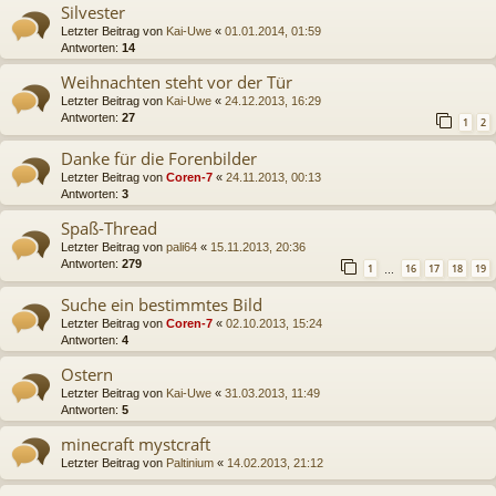
Silvester
Letzter Beitrag von
Kai-Uwe
«
01.01.2014, 01:59
Antworten:
14
Weihnachten steht vor der Tür
Letzter Beitrag von
Kai-Uwe
«
24.12.2013, 16:29
Antworten:
27
1
2
Danke für die Forenbilder
Letzter Beitrag von
Coren-7
«
24.11.2013, 00:13
Antworten:
3
Spaß-Thread
Letzter Beitrag von
pali64
«
15.11.2013, 20:36
Antworten:
279
1
16
17
18
19
…
Suche ein bestimmtes Bild
Letzter Beitrag von
Coren-7
«
02.10.2013, 15:24
Antworten:
4
Ostern
Letzter Beitrag von
Kai-Uwe
«
31.03.2013, 11:49
Antworten:
5
minecraft mystcraft
Letzter Beitrag von
Paltinium
«
14.02.2013, 21:12