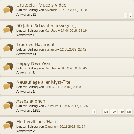
Urutopia - Mucols Video
Letzter Beitrag von
Mysteria
«
14.07.2020, 11:10
Antworten:
28
1
2
50 Jahre Schwulenbewegung
Letzter Beitrag von
Kai-Uwe
«
14.06.2019, 18:19
Antworten:
1
Traurige Nachricht
Letzter Beitrag von
stefan.g
«
12.05.2019, 22:42
Antworten:
11
Happy New Year
Letzter Beitrag von
Kai-Uwe
«
31.12.2018, 16:45
Antworten:
3
Neuauflage aller Myst-Titel
Letzter Beitrag von
Ursli
«
19.03.2018, 20:58
Antworten:
1
Assoziationen
Letzter Beitrag von
Grumium
«
10.05.2017, 15:35
Antworten:
1951
1
128
129
130
131
…
Ein herzliches 'Hallo'
Letzter Beitrag von
Castine
«
20.11.2016, 02:14
Antworten:
2