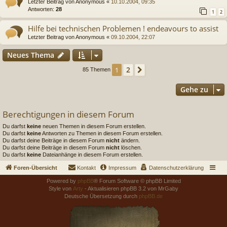
Letzter Beitrag von
Anonymous
«
10.10.2004, 09:35
Antworten:
28
1
2
Hilfe bei technischen Problemen ! endeavours to assist
Letzter Beitrag von
Anonymous
«
09.10.2004, 22:07
Neues Thema
2
1
Nächste
85 Themen
Gehe zu
Berechtigungen in diesem Forum
Du darfst
keine
neuen Themen in diesem Forum erstellen.
Du darfst
keine
Antworten zu Themen in diesem Forum erstellen.
Du darfst deine Beiträge in diesem Forum
nicht
ändern.
Du darfst deine Beiträge in diesem Forum
nicht
löschen.
Du darfst
keine
Dateianhänge in diesem Forum erstellen.
Foren-Übersicht
Kontakt
Impressum
Datenschutzerklärung
Powered by
phpBB
® Forum Software © phpBB Limited
Style von
Arty
- Aktualisieren phpBB 3.2 von MrGaby
Deutsche Übersetzung durch
phpBB.de