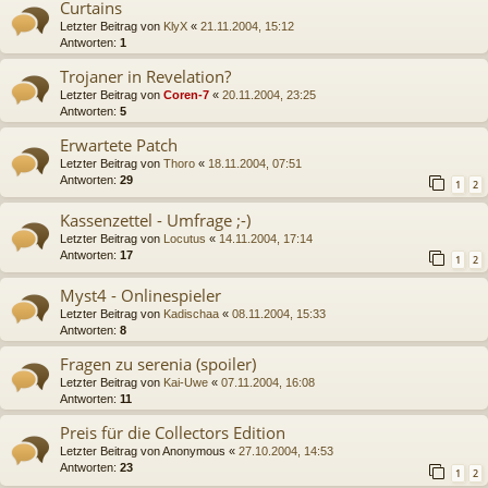
Curtains
Letzter Beitrag von
KlyX
«
21.11.2004, 15:12
Antworten:
1
Trojaner in Revelation?
Letzter Beitrag von
Coren-7
«
20.11.2004, 23:25
Antworten:
5
Erwartete Patch
Letzter Beitrag von
Thoro
«
18.11.2004, 07:51
Antworten:
29
1
2
Kassenzettel - Umfrage ;-)
Letzter Beitrag von
Locutus
«
14.11.2004, 17:14
Antworten:
17
1
2
Myst4 - Onlinespieler
Letzter Beitrag von
Kadischaa
«
08.11.2004, 15:33
Antworten:
8
Fragen zu serenia (spoiler)
Letzter Beitrag von
Kai-Uwe
«
07.11.2004, 16:08
Antworten:
11
Preis für die Collectors Edition
Letzter Beitrag von
Anonymous
«
27.10.2004, 14:53
Antworten:
23
1
2