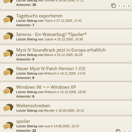
Letzter Beitrag von
Jonnee
«
16.04.2006, 17:21
Antworten:
35
1
2
3
Tagebuchs exportieren
Letzter Beitrag von
Thoro
«
27.12.2005, 17:41
Antworten:
7
Serenia - Ein Wasserbug? *Spoiler*
Letzter Beitrag von
Juluck
«
25.12.2005, 19:38
Myst IV Soundtrack jetzt in Europa erhältlich
Letzter Beitrag von
Marck
«
24.12.2005, 00:28
Antworten:
5
Neuer Myst IV-Patch Version 1.03!
Letzter Beitrag von
MVetsch
«
19.11.2005, 13:42
Antworten:
8
Windows 98 <-> Windows XP
Letzter Beitrag von
MVetsch
«
10.10.2005, 18:09
Antworten:
6
Weltenschreiben
Letzter Beitrag von
Mystler
«
18.09.2005, 10:15
spoiler
Letzter Beitrag von
susi
«
14.08.2005, 15:37
Antworten:
22
1
2