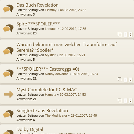
Das Buch Revelation
Letzter Beitrag von
Flammy
«
04.08.2013, 23:52
Antworten:
3
Spire ***SPOILER***
Letzter Beitrag von
Locutus
«
12.09.2012, 17:35
Antworten:
20
1
2
Warum bekommt man welchen Traumführer auf
Serenia? *Spoiler*
Letzter Beitrag von
Mystler
«
22.03.2012, 15:21
Antworten:
5
***SPOILER*** Eastereggs =0)
Letzter Beitrag von
Nobby deNobbs
«
18.09.2010, 16:34
Antworten:
21
1
2
Myst Complete für PC & MAC
Letzter Beitrag von
Hamsta
«
30.03.2007, 14:53
Antworten:
21
1
2
Songtexte aus Revelation
Letzter Beitrag von
The.Modificator
«
29.01.2007, 18:49
Antworten:
4
Dolby Digital