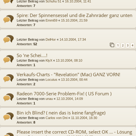
Letzter Beitrag von
Schuhu 51
«
16.10.2004, 11:41
Antworten:
7
Spire: Der Spinnensessel und die Zahnräder ganz unten
Letzter Beitrag von
Emmi59
«
15.10.2004, 21:59
Antworten:
7
Letzter Beitrag von
DelHor
«
14.10.2004, 17:34
Antworten:
52
1
2
3
4
So 'ne Schei....!
Letzter Beitrag von
KlyX
«
13.10.2004, 08:10
Antworten:
1
Verkaufs-Charts - "Revelation" (Mac) GANZ VORN!
Letzter Beitrag von
Locutus
«
13.10.2004, 00:44
Antworten:
2
Radeon 7000-Serie Problem-Fix! ( US Forum )
Letzter Beitrag von
unau
«
12.10.2004, 14:09
Antworten:
1
Bin ich Blind? ( nein das is keine fangfrage)
Letzter Beitrag von
Carlos von Dni
«
11.10.2004, 16:30
Antworten:
8
Please insert the correct CD-ROM, select OK ... - Lösung