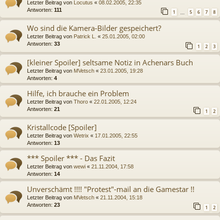
Letzter Beitrag von
Locutus
«
08.02.2005, 22:35
Antworten:
111
1
5
6
7
8
…
Wo sind die Kamera-Bilder gespeichert?
Letzter Beitrag von
Patrick L.
«
25.01.2005, 02:00
Antworten:
33
1
2
3
[kleiner Spoiler] seltsame Notiz in Achenars Buch
Letzter Beitrag von
MVetsch
«
23.01.2005, 19:28
Antworten:
4
Hilfe, ich brauche ein Problem
Letzter Beitrag von
Thoro
«
22.01.2005, 12:24
Antworten:
21
1
2
Kristallcode [Spoiler]
Letzter Beitrag von
Wetrix
«
17.01.2005, 22:55
Antworten:
13
*** Spoiler *** - Das Fazit
Letzter Beitrag von
wewi
«
21.11.2004, 17:58
Antworten:
14
Unverschämt !!!! "Protest"-mail an die Gamestar !!
Letzter Beitrag von
MVetsch
«
21.11.2004, 15:18
Antworten:
23
1
2