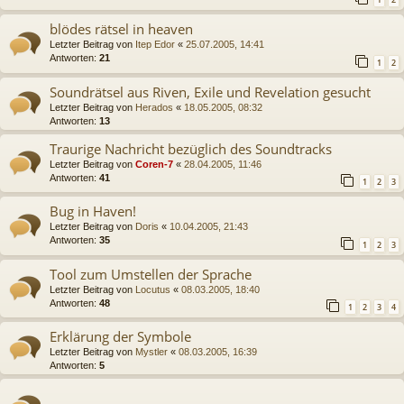
blödes rätsel in heaven
Letzter Beitrag von
Itep Edor
«
25.07.2005, 14:41
Antworten:
21
1
2
Soundrätsel aus Riven, Exile und Revelation gesucht
Letzter Beitrag von
Herados
«
18.05.2005, 08:32
Antworten:
13
Traurige Nachricht bezüglich des Soundtracks
Letzter Beitrag von
Coren-7
«
28.04.2005, 11:46
Antworten:
41
1
2
3
Bug in Haven!
Letzter Beitrag von
Doris
«
10.04.2005, 21:43
Antworten:
35
1
2
3
Tool zum Umstellen der Sprache
Letzter Beitrag von
Locutus
«
08.03.2005, 18:40
Antworten:
48
1
2
3
4
Erklärung der Symbole
Letzter Beitrag von
Mystler
«
08.03.2005, 16:39
Antworten:
5