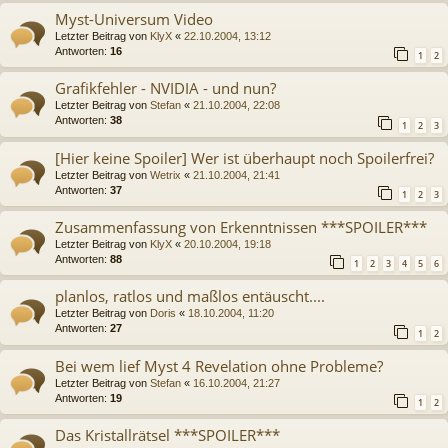
Myst-Universum Video
Letzter Beitrag von
KlyX
«
22.10.2004, 13:12
Antworten:
16
1
2
Grafikfehler - NVIDIA - und nun?
Letzter Beitrag von
Stefan
«
21.10.2004, 22:08
Antworten:
38
1
2
3
[Hier keine Spoiler] Wer ist überhaupt noch Spoilerfrei?
Letzter Beitrag von
Wetrix
«
21.10.2004, 21:41
Antworten:
37
1
2
3
Zusammenfassung von Erkenntnissen ***SPOILER***
Letzter Beitrag von
KlyX
«
20.10.2004, 19:18
Antworten:
88
1
2
3
4
5
6
planlos, ratlos und maßlos entäuscht....
Letzter Beitrag von
Doris
«
18.10.2004, 11:20
Antworten:
27
1
2
Bei wem lief Myst 4 Revelation ohne Probleme?
Letzter Beitrag von
Stefan
«
16.10.2004, 21:27
Antworten:
19
1
2
Das Kristallrätsel ***SPOILER***