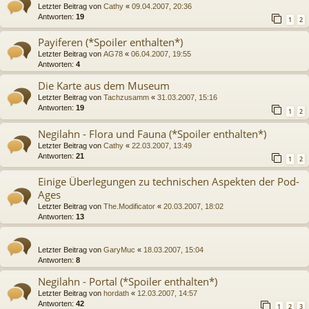
Letzter Beitrag von
Cathy
«
09.04.2007, 20:36
Antworten:
19
1
2
Payiferen (*Spoiler enthalten*)
Letzter Beitrag von
AG78
«
06.04.2007, 19:55
Antworten:
4
Die Karte aus dem Museum
Letzter Beitrag von
Tachzusamm
«
31.03.2007, 15:16
Antworten:
19
1
2
Negilahn - Flora und Fauna (*Spoiler enthalten*)
Letzter Beitrag von
Cathy
«
22.03.2007, 13:49
Antworten:
21
1
2
Einige Überlegungen zu technischen Aspekten der Pod-
Ages
Letzter Beitrag von
The.Modificator
«
20.03.2007, 18:02
Antworten:
13
Letzter Beitrag von
GaryMuc
«
18.03.2007, 15:04
Antworten:
8
Negilahn - Portal (*Spoiler enthalten*)
Letzter Beitrag von
hordath
«
12.03.2007, 14:57
Antworten:
42
1
2
3