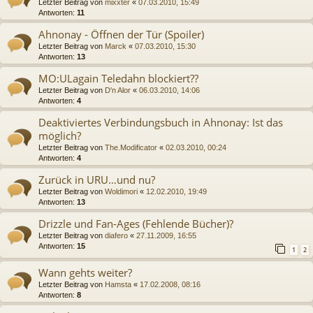
Letzter Beitrag von
mixxter
«
07.03.2010, 15:49
Antworten:
11
Ahnonay - Öffnen der Tür (Spoiler)
Letzter Beitrag von
Marck
«
07.03.2010, 15:30
Antworten:
13
MO:ULagain Teledahn blockiert??
Letzter Beitrag von
D'n Alor
«
06.03.2010, 14:06
Antworten:
4
Deaktiviertes Verbindungsbuch in Ahnonay: Ist das
möglich?
Letzter Beitrag von
The.Modificator
«
02.03.2010, 00:24
Antworten:
4
Zurück in URU…und nu?
Letzter Beitrag von
Woldimori
«
12.02.2010, 19:49
Antworten:
13
Drizzle und Fan-Ages (Fehlende Bücher)?
Letzter Beitrag von
diafero
«
27.11.2009, 16:55
Antworten:
15
1
2
Wann gehts weiter?
Letzter Beitrag von
Hamsta
«
17.02.2008, 08:16
Antworten:
8