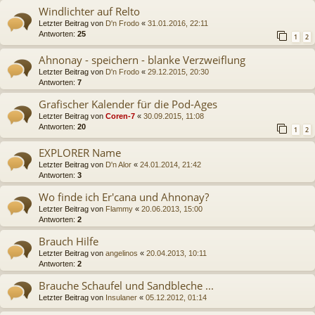
Windlichter auf Relto
Letzter Beitrag von
D'n Frodo
«
31.01.2016, 22:11
Antworten:
25
1
2
Ahnonay - speichern - blanke Verzweiflung
Letzter Beitrag von
D'n Frodo
«
29.12.2015, 20:30
Antworten:
7
Grafischer Kalender für die Pod-Ages
Letzter Beitrag von
Coren-7
«
30.09.2015, 11:08
Antworten:
20
1
2
EXPLORER Name
Letzter Beitrag von
D'n Alor
«
24.01.2014, 21:42
Antworten:
3
Wo finde ich Er'cana und Ahnonay?
Letzter Beitrag von
Flammy
«
20.06.2013, 15:00
Antworten:
2
Brauch Hilfe
Letzter Beitrag von
angelinos
«
20.04.2013, 10:11
Antworten:
2
Brauche Schaufel und Sandbleche ...
Letzter Beitrag von
Insulaner
«
05.12.2012, 01:14