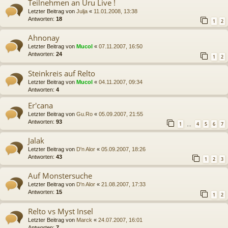
Teilnehmen an Uru Live !
Letzter Beitrag von
Julja
«
11.01.2008, 13:38
Antworten:
18
1
2
Ahnonay
Letzter Beitrag von
Mucol
«
07.11.2007, 16:50
Antworten:
24
1
2
Steinkreis auf Relto
Letzter Beitrag von
Mucol
«
04.11.2007, 09:34
Antworten:
4
Er'cana
Letzter Beitrag von
Gu.Ro
«
05.09.2007, 21:55
Antworten:
93
1
4
5
6
7
…
Jalak
Letzter Beitrag von
D'n Alor
«
05.09.2007, 18:26
Antworten:
43
1
2
3
Auf Monstersuche
Letzter Beitrag von
D'n Alor
«
21.08.2007, 17:33
Antworten:
15
1
2
Relto vs Myst Insel
Letzter Beitrag von
Marck
«
24.07.2007, 16:01
Antworten:
7