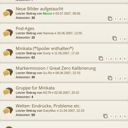
Neue Bilder aufgetaucht
Letzter Beitrag von
Mucol
«
03.07.2007, 08:56
Antworten:
30
1
2
3
Pod-Ages
Letzter Beitrag von
Hamsta
«
26.06.2007, 12:55
Antworten:
15
1
2
Minkata (*Spoiler enthalten*)
Letzter Beitrag von
Gerty
«
11.06.2007, 17:19
Antworten:
63
1
2
3
4
5
Markermission / Great Zero Kalibrierung
Letzter Beitrag von
Gu.Ro
«
08.06.2007, 22:33
Antworten:
30
1
2
3
Gruppe für Minkata
Letzter Beitrag von
AG78
«
02.06.2007, 20:22
Antworten:
4
Welten: Eindrücke, Probleme etc.
Letzter Beitrag von
GaryMuc
«
21.04.2007, 22:23
Antworten:
59
1
2
3
4