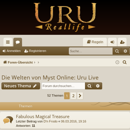
Regeln
Such
E
ch
or
n
eg
Anmelden
Registrieren
ne
en
m
ist
S
Foren-Übersicht
llz
el
rie
u
c
Die Welten von Myst Online: Uru Live
ug
de
re
h
Suche
Erweiterte Suc
Neues Thema
riff
n
n
e
2
1
Nächste
52 Themen
Themen
Fabulous Magical Treasure
Letzter Beitrag von
D'n Frodo
«
06.03.2016, 19:16
Antworten:
11