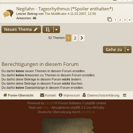
Negilahn - Tagesrhythmus (*Spoiler enthalten*)
Letzter Beitrag von
The.Modificator
«
11.03.2007, 12:56
Antworten:
46
1
2
3
4
Neues Thema
2
1
Nächste
52 Themen
Gehe zu
Berechtigungen in diesem Forum
Du darfst
keine
neuen Themen in diesem Forum erstellen.
Du darfst
keine
Antworten zu Themen in diesem Forum erstellen.
Du darfst deine Beiträge in diesem Forum
nicht
ändern.
Du darfst deine Beiträge in diesem Forum
nicht
löschen.
Du darfst
keine
Dateianhänge in diesem Forum erstellen.
Foren-Übersicht
Kontakt
Impressum
Datenschutzerklärung
Powered by
phpBB
® Forum Software © phpBB Limited
Style von
Arty
- Aktualisieren phpBB 3.2 von MrGaby
Deutsche Übersetzung durch
phpBB.de