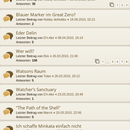
Antworten:
36
1
2
3
Blauer Marker im Great Zero?
Letzter Beitrag von
Nobby deNobbs
«
18.09.2010, 02:21
Antworten:
2
Eder Delin
Letzter Beitrag von
D'n Alor
«
08.04.2010, 16:14
Antworten:
5
Wer will?
Letzter Beitrag von
Ekk
«
26.03.2010, 21:40
Antworten:
108
1
5
6
7
8
…
Watsons Raum
Letzter Beitrag von
Tolan
«
26.03.2010, 20:12
Antworten:
5
Watcher's Sanctuary
Letzter Beitrag von
D'n Alor
«
23.03.2010, 20:49
Antworten:
1
"The Path of the Shell"
Letzter Beitrag von
Marck
«
20.03.2010, 22:06
Antworten:
5
Ich schaffe Minkata einfach nicht