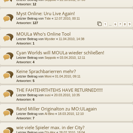
Antworten:
12
Myst Online: Uru Live Again!
Letzter Beitrag von
Tide
«
12.07.2010, 00:11
Antworten:
127
1
6
7
8
9
…
MOULa Who's Online Tool
Letzter Beitrag von
Mystler
«
11.04.2010, 14:38
Antworten:
1
Cyan Worlds will MOULa wieder schließen!
Letzter Beitrag von
Seppolo
«
03.04.2010, 12:11
Antworten:
4
Keine Sprachbarierren mehr?
Letzter Beitrag von
Moni
«
01.04.2010, 09:11
Antworten:
5
THE FAHTEHRTHTEHS HAVE RETURNED!!!!!
Letzter Beitrag von
susi
«
20.03.2010, 10:35
Antworten:
6
Rand Miller Originalton zu MO:ULagain
Letzter Beitrag von
Al Bino
«
18.03.2010, 12:10
Antworten:
7
wie viele Spieler max. in der City?
Letzter Beitrag von
D'n Alor
«
28.02.2010, 18:04