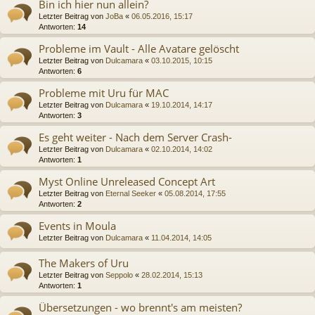
Bin ich hier nun allein?
Letzter Beitrag von
JoBa
«
06.05.2016, 15:17
Antworten:
14
Probleme im Vault - Alle Avatare gelöscht
Letzter Beitrag von
Dulcamara
«
03.10.2015, 10:15
Antworten:
6
Probleme mit Uru für MAC
Letzter Beitrag von
Dulcamara
«
19.10.2014, 14:17
Antworten:
3
Es geht weiter - Nach dem Server Crash-
Letzter Beitrag von
Dulcamara
«
02.10.2014, 14:02
Antworten:
1
Myst Online Unreleased Concept Art
Letzter Beitrag von
Eternal Seeker
«
05.08.2014, 17:55
Antworten:
2
Events in Moula
Letzter Beitrag von
Dulcamara
«
11.04.2014, 14:05
The Makers of Uru
Letzter Beitrag von
Seppolo
«
28.02.2014, 15:13
Antworten:
1
Übersetzungen - wo brennt's am meisten?