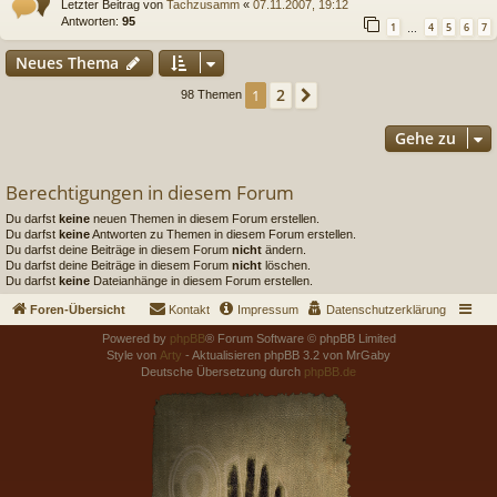
Letzter Beitrag von
Tachzusamm
«
07.11.2007, 19:12
Antworten:
95
1
4
5
6
7
…
Neues Thema
2
1
Nächste
98 Themen
Gehe zu
Berechtigungen in diesem Forum
Du darfst
keine
neuen Themen in diesem Forum erstellen.
Du darfst
keine
Antworten zu Themen in diesem Forum erstellen.
Du darfst deine Beiträge in diesem Forum
nicht
ändern.
Du darfst deine Beiträge in diesem Forum
nicht
löschen.
Du darfst
keine
Dateianhänge in diesem Forum erstellen.
Foren-Übersicht
Kontakt
Impressum
Datenschutzerklärung
Powered by
phpBB
® Forum Software © phpBB Limited
Style von
Arty
- Aktualisieren phpBB 3.2 von MrGaby
Deutsche Übersetzung durch
phpBB.de