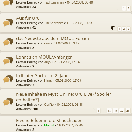
Letzter Beitrag von
Tachzusamm
«
04.04.2008, 03:49
Antworten:
23
1
2
Aus für Uru
Letzter Beitrag von
TheSearcher
«
11.02.2008, 19:33
Antworten:
41
1
2
3
das Neueste aus dem MOUL-Forum
Letzter Beitrag von
susi
«
01.02.2008, 13:17
Antworten:
8
Lohnt sich MOUL/Anfänger
Letzter Beitrag von
Julja
«
21.01.2008, 14:16
Antworten:
2
Irrlichter-Suche im 2. Jahr
Letzter Beitrag von
Hans
«
05.01.2008, 17:09
Antworten:
7
Neue Inhalte in Myst Online: Uru Live (*Spoiler
enthalten*)
Letzter Beitrag von
Gu.Ro
«
04.01.2008, 01:48
Antworten:
300
1
18
19
20
21
…
Eigene Bilder in die KI hochladen
Letzter Beitrag von
Mucol
«
16.12.2007, 22:45
Antworten:
2