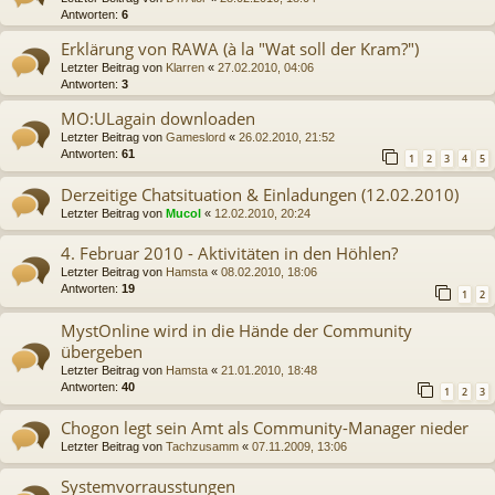
Antworten:
6
Erklärung von RAWA (à la "Wat soll der Kram?")
Letzter Beitrag von
Klarren
«
27.02.2010, 04:06
Antworten:
3
MO:ULagain downloaden
Letzter Beitrag von
Gameslord
«
26.02.2010, 21:52
Antworten:
61
1
2
3
4
5
Derzeitige Chatsituation & Einladungen (12.02.2010)
Letzter Beitrag von
Mucol
«
12.02.2010, 20:24
4. Februar 2010 - Aktivitäten in den Höhlen?
Letzter Beitrag von
Hamsta
«
08.02.2010, 18:06
Antworten:
19
1
2
MystOnline wird in die Hände der Community
übergeben
Letzter Beitrag von
Hamsta
«
21.01.2010, 18:48
Antworten:
40
1
2
3
Chogon legt sein Amt als Community-Manager nieder
Letzter Beitrag von
Tachzusamm
«
07.11.2009, 13:06
Systemvorrausstungen