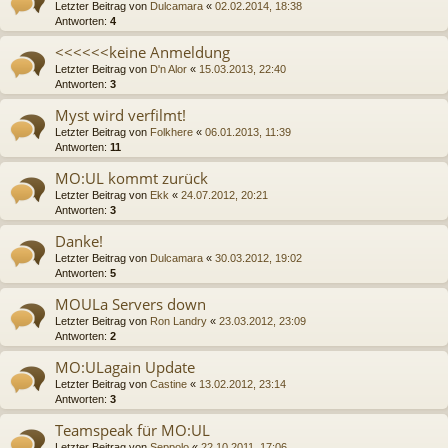
Letzter Beitrag von
Dulcamara
«
02.02.2014, 18:38
Antworten:
4
<<<<<<keine Anmeldung
Letzter Beitrag von
D'n Alor
«
15.03.2013, 22:40
Antworten:
3
Myst wird verfilmt!
Letzter Beitrag von
Folkhere
«
06.01.2013, 11:39
Antworten:
11
MO:UL kommt zurück
Letzter Beitrag von
Ekk
«
24.07.2012, 20:21
Antworten:
3
Danke!
Letzter Beitrag von
Dulcamara
«
30.03.2012, 19:02
Antworten:
5
MOULa Servers down
Letzter Beitrag von
Ron Landry
«
23.03.2012, 23:09
Antworten:
2
MO:ULagain Update
Letzter Beitrag von
Castine
«
13.02.2012, 23:14
Antworten:
3
Teamspeak für MO:UL
Letzter Beitrag von
Seppolo
«
22.10.2011, 17:06