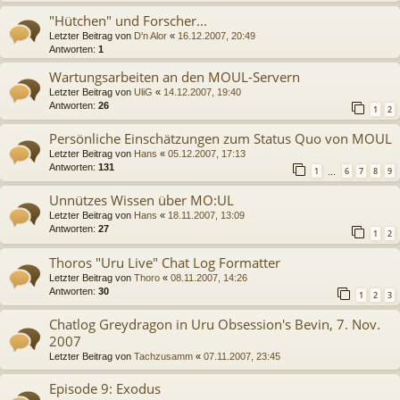
"Hütchen" und Forscher...
Letzter Beitrag von
D'n Alor
«
16.12.2007, 20:49
Antworten:
1
Wartungsarbeiten an den MOUL-Servern
Letzter Beitrag von
UliG
«
14.12.2007, 19:40
Antworten:
26
1
2
Persönliche Einschätzungen zum Status Quo von MOUL
Letzter Beitrag von
Hans
«
05.12.2007, 17:13
Antworten:
131
1
6
7
8
9
…
Unnützes Wissen über MO:UL
Letzter Beitrag von
Hans
«
18.11.2007, 13:09
Antworten:
27
1
2
Thoros "Uru Live" Chat Log Formatter
Letzter Beitrag von
Thoro
«
08.11.2007, 14:26
Antworten:
30
1
2
3
Chatlog Greydragon in Uru Obsession's Bevin, 7. Nov.
2007
Letzter Beitrag von
Tachzusamm
«
07.11.2007, 23:45
Episode 9: Exodus