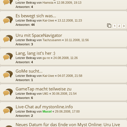
Letzter Beitrag von
Hamsta
«
12.08.2009, 19:13
Antworten:
4
Es bewegt sich was...
Letzter Beitrag von
Kai-Uwe
«
13.12.2008, 11:23
Antworten:
44
1
2
3
Uru mit SpaceNavigator
Letzter Beitrag von
Tachzusamm
«
10.11.2008, 11:56
Antworten:
3
Lang, lang ist's her :)
Letzter Beitrag von
gu-re
«
24.08.2008, 11:26
Antworten:
4
GoMe sucht...
Letzter Beitrag von
Kai-Uwe
«
04.07.2008, 21:58
Antworten:
1
GameTap macht teilweise zu
Letzter Beitrag von
UliG
«
30.06.2008, 21:54
Antworten:
6
Live-Chat auf mystonline.info
Letzter Beitrag von
Mucol
«
29.06.2008, 17:00
Antworten:
2
Neues Datum für das Ende von Myst Online: Uru Live