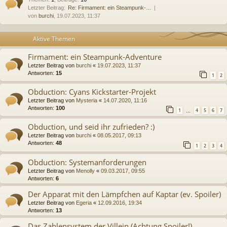
Letzter Beitrag:
Re: Firmament: ein Steampunk-…
von
burchi
, 19.07.2023, 11:37
Aktive Themen
Firmament: ein Steampunk-Adventure
Letzter Beitrag von
burchi
«
19.07.2023, 11:37
Antworten:
15
1
2
Obduction: Cyans Kickstarter-Projekt
Letzter Beitrag von
Mysteria
«
14.07.2020, 11:16
Antworten:
100
1
4
5
6
7
…
Obduction, und seid ihr zufrieden? :)
Letzter Beitrag von
burchi
«
08.05.2017, 09:13
Antworten:
48
1
2
3
4
Obduction: Systemanforderungen
Letzter Beitrag von
Menolly
«
09.03.2017, 09:55
Antworten:
6
Der Apparat mit den Lämpfchen auf Kaptar (ev. Spoiler)
Letzter Beitrag von
Egeria
«
12.09.2016, 19:34
Antworten:
13
Das Zahlensystem der Villein (Achtung Spoiler!)