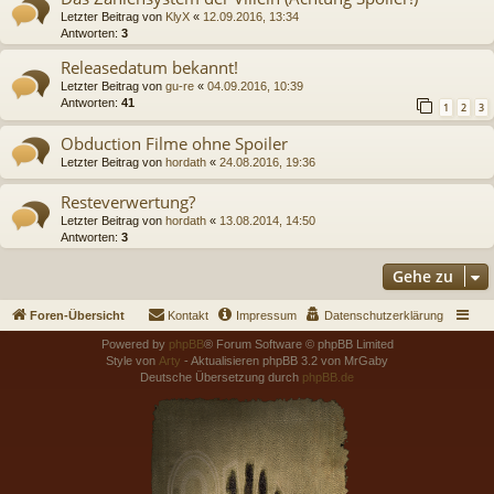
Letzter Beitrag von
KlyX
«
12.09.2016, 13:34
Antworten:
3
Releasedatum bekannt!
Letzter Beitrag von
gu-re
«
04.09.2016, 10:39
Antworten:
41
1
2
3
Obduction Filme ohne Spoiler
Letzter Beitrag von
hordath
«
24.08.2016, 19:36
Resteverwertung?
Letzter Beitrag von
hordath
«
13.08.2014, 14:50
Antworten:
3
Gehe zu
Foren-Übersicht
Kontakt
Impressum
Datenschutzerklärung
Powered by
phpBB
® Forum Software © phpBB Limited
Style von
Arty
- Aktualisieren phpBB 3.2 von MrGaby
Deutsche Übersetzung durch
phpBB.de