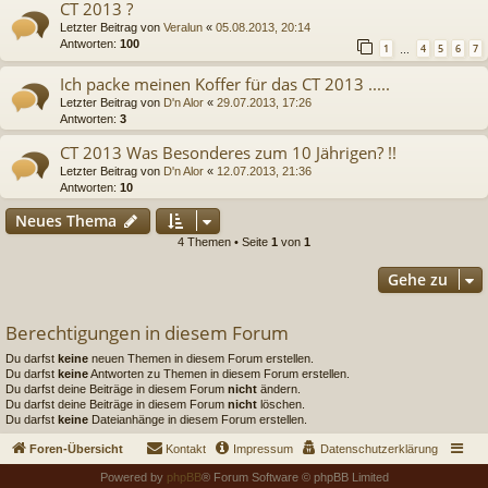
CT 2013 ?
Letzter Beitrag von
Veralun
«
05.08.2013, 20:14
Antworten:
100
1
4
5
6
7
…
Ich packe meinen Koffer für das CT 2013 .....
Letzter Beitrag von
D'n Alor
«
29.07.2013, 17:26
Antworten:
3
CT 2013 Was Besonderes zum 10 Jährigen? !!
Letzter Beitrag von
D'n Alor
«
12.07.2013, 21:36
Antworten:
10
Neues Thema
4 Themen • Seite
1
von
1
Gehe zu
Berechtigungen in diesem Forum
Du darfst
keine
neuen Themen in diesem Forum erstellen.
Du darfst
keine
Antworten zu Themen in diesem Forum erstellen.
Du darfst deine Beiträge in diesem Forum
nicht
ändern.
Du darfst deine Beiträge in diesem Forum
nicht
löschen.
Du darfst
keine
Dateianhänge in diesem Forum erstellen.
Foren-Übersicht
Kontakt
Impressum
Datenschutzerklärung
Powered by
phpBB
® Forum Software © phpBB Limited