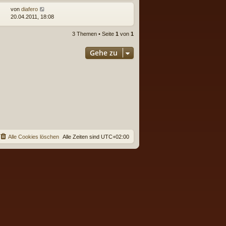
von
diafero
20.04.2011, 18:08
3 Themen • Seite
1
von
1
Gehe zu
Alle Cookies löschen
Alle Zeiten sind
UTC+02:00