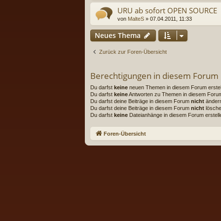
URU ab sofort OPEN SOURCE
von
MalteS
» 07.04.2011, 11:33
Neues Thema
Zurück zur Foren-Übersicht
Berechtigungen in diesem Forum
Du darfst
keine
neuen Themen in diesem Forum erstel
Du darfst
keine
Antworten zu Themen in diesem Forum 
Du darfst deine Beiträge in diesem Forum
nicht
änder
Du darfst deine Beiträge in diesem Forum
nicht
lösche
Du darfst
keine
Dateianhänge in diesem Forum erstell
Foren-Übersicht