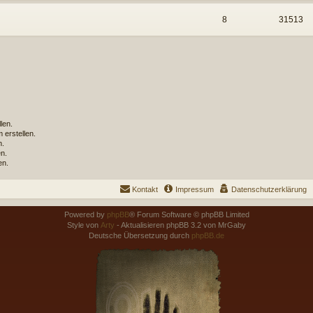
8
31513
len.
erstellen.
n.
n.
en.
Kontakt
Impressum
Datenschutzerklärung
Powered by
phpBB
® Forum Software © phpBB Limited
Style von
Arty
- Aktualisieren phpBB 3.2 von MrGaby
Deutsche Übersetzung durch
phpBB.de