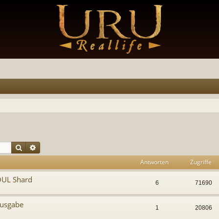
Suche
Erweiterte Suche
Antworten
Zugriffe
OUL Shard
6
71690
ausgabe
1
20806