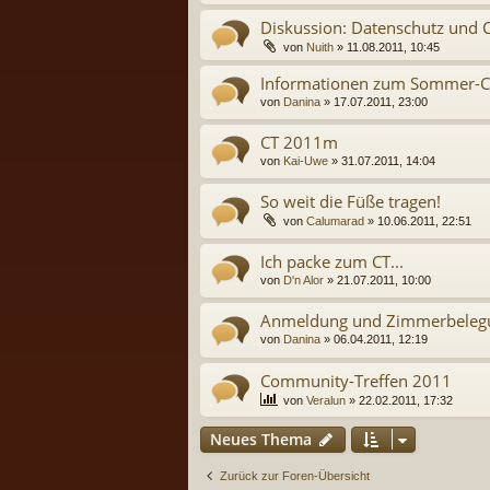
Diskussion: Datenschutz und C
von
Nuith
» 11.08.2011, 10:45
Informationen zum Sommer-C
von
Danina
» 17.07.2011, 23:00
CT 2011m
von
Kai-Uwe
» 31.07.2011, 14:04
So weit die Füße tragen!
von
Calumarad
» 10.06.2011, 22:51
Ich packe zum CT...
von
D'n Alor
» 21.07.2011, 10:00
Anmeldung und Zimmerbeleg
von
Danina
» 06.04.2011, 12:19
Community-Treffen 2011
von
Veralun
» 22.02.2011, 17:32
Neues Thema
Zurück zur Foren-Übersicht