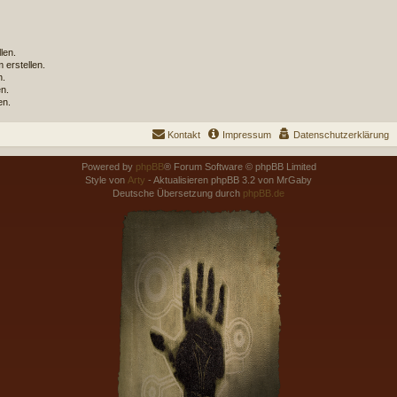
len.
erstellen.
n.
n.
en.
Kontakt
Impressum
Datenschutzerklärung
Powered by
phpBB
® Forum Software © phpBB Limited
Style von
Arty
- Aktualisieren phpBB 3.2 von MrGaby
Deutsche Übersetzung durch
phpBB.de