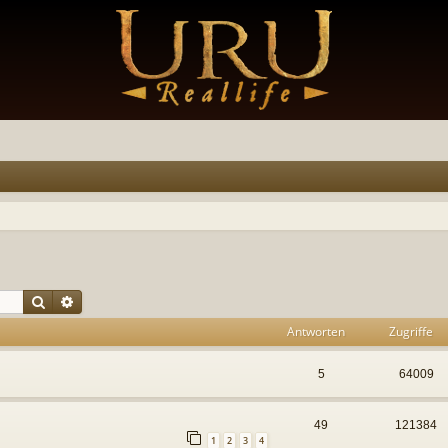
Suche
Erweiterte Suche
Antworten
Zugriffe
5
64009
49
121384
1
2
3
4