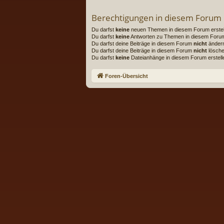
Berechtigungen in diesem Forum
Du darfst
keine
neuen Themen in diesem Forum erstel
Du darfst
keine
Antworten zu Themen in diesem Forum 
Du darfst deine Beiträge in diesem Forum
nicht
änder
Du darfst deine Beiträge in diesem Forum
nicht
lösche
Du darfst
keine
Dateianhänge in diesem Forum erstell
Foren-Übersicht