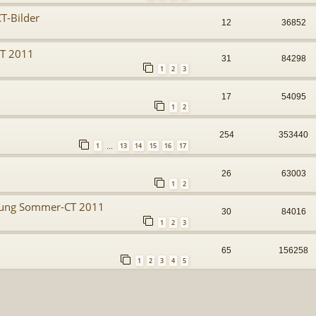
T-Bilder
12
36852
T 2011
31
84298
1
2
3
17
54095
1
2
254
353440
1
13
14
15
16
17
…
26
63003
1
2
ung Sommer-CT 2011
30
84016
1
2
3
65
156258
1
2
3
4
5