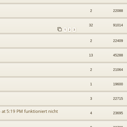
2
22088
32
91014
1
2
3
2
22409
13
45288
2
21064
1
19600
3
22715
 at 5:19 PM funktioniert nicht
4
23695