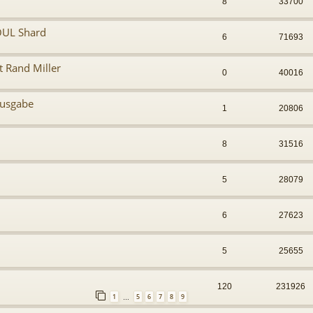
8
33700
OUL Shard
6
71693
t Rand Miller
0
40016
ausgabe
1
20806
8
31516
5
28079
6
27623
5
25655
120
231926
1
5
6
7
8
9
…