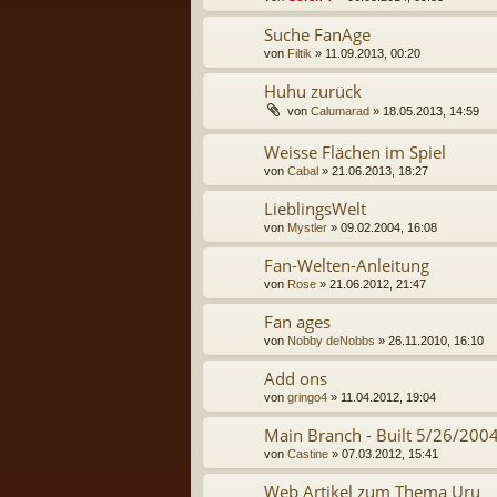
Suche FanAge
von
Filtik
» 11.09.2013, 00:20
Huhu zurück
von
Calumarad
» 18.05.2013, 14:59
Weisse Flächen im Spiel
von
Cabal
» 21.06.2013, 18:27
LieblingsWelt
von
Mystler
» 09.02.2004, 16:08
Fan-Welten-Anleitung
von
Rose
» 21.06.2012, 21:47
Fan ages
von
Nobby deNobbs
» 26.11.2010, 16:10
Add ons
von
gringo4
» 11.04.2012, 19:04
Main Branch - Built 5/26/2004
von
Castine
» 07.03.2012, 15:41
Web Artikel zum Thema Uru