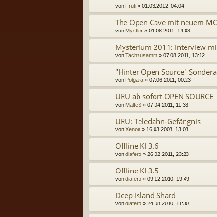
von
Fruti
» 01.03.2012, 04:04
The Open Cave mit neuem M
von
Mystler
» 01.08.2011, 14:03
Mysterium 2011: Interview mi
von
Tachzusamm
» 07.08.2011, 13:12
"Hinter Open Source" Sonder
von
Polgara
» 07.06.2011, 00:23
URU ab sofort OPEN SOURCE
von
MalteS
» 07.04.2011, 11:33
URU: Teledahn-Gefängnis
von
Xenon
» 16.03.2008, 13:08
Offline KI 3.6
von
diafero
» 26.02.2011, 23:23
Offline KI 3.5
von
diafero
» 09.12.2010, 19:49
Deep Island Shard
von
diafero
» 24.08.2010, 11:30