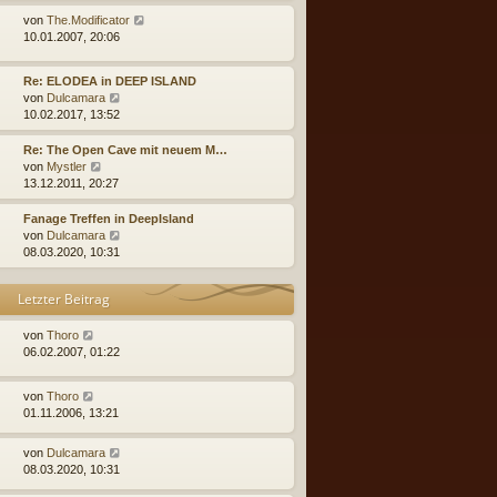
u
r
e
N
von
The.Modificator
B
s
e
10.01.2007, 20:06
e
t
u
i
e
e
Re: ELODEA in DEEP ISLAND
t
r
s
N
von
Dulcamara
r
B
t
e
10.02.2017, 13:52
a
e
e
u
g
i
r
e
Re: The Open Cave mit neuem M…
t
B
s
N
von
Mystler
r
e
t
e
13.12.2011, 20:27
a
i
e
u
g
t
r
e
Fanage Treffen in DeepIsland
r
B
s
N
von
Dulcamara
a
e
t
e
08.03.2020, 10:31
g
i
e
u
t
r
e
Letzter Beitrag
r
B
s
a
e
t
g
i
e
von
Thoro
t
r
06.02.2007, 01:22
r
B
a
e
von
Thoro
g
i
01.11.2006, 13:21
t
r
a
von
Dulcamara
g
08.03.2020, 10:31