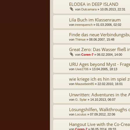
ELODEA in DEEP ISLAND
von
Dulcamara
» 10.05.2013, 22:31
Lila Buch im Klassenraum
von
ireenquench
» 01.03.2006, 02:02
Finde das neue Verbindungsbu
von
Thimue
» 08.06.2007, 15:48
Great Zero: Das Wasser fließ 
von
Coren-7
» 06.02.2004, 14:00
URU Ages beyond Myst - Frag
von
Uwe2706
» 13.04.2005, 18:13
wie kriege ich es hin im spiel z
von
Mausebein85
» 22.02.2010, 16:01
Unwritten: Adventures in the
von
G. Sylar
» 14.10.2013, 06:07
Lösungshilfen, Walkthroughs 
von
Locutus
» 07.09.2012, 22:06
Hangout Live with the Co-Crea
von
Coren-7
» 06.05.2014, 09:33