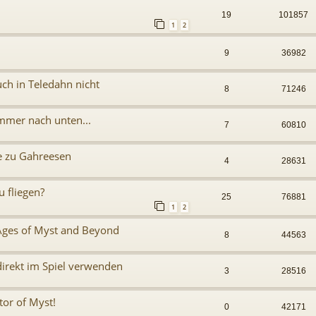
19
101857
1
2
9
36982
ch in Teledahn nicht
8
71246
immer nach unten...
7
60810
e zu Gahreesen
4
28631
u fliegen?
25
76881
1
2
 Ages of Myst and Beyond
8
44563
direkt im Spiel verwenden
3
28516
tor of Myst!
0
42171