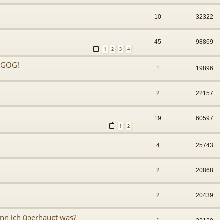
10
32322
45
98869
1
2
3
4
f GOG!
1
19896
2
22157
19
60597
1
2
4
25743
2
20868
2
20439
ann ich überhaupt was?