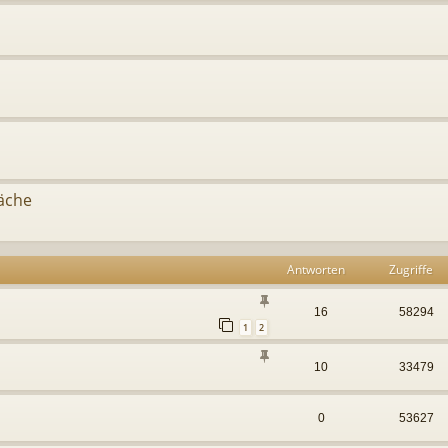
äche
Antworten
Zugriffe
16
58294
1
2
10
33479
0
53627