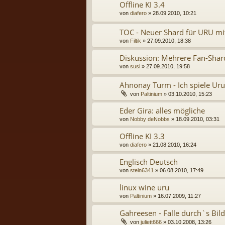
Offline KI 3.4
von
diafero
» 28.09.2010, 10:21
TOC - Neuer Shard für URU mi
von
Filtik
» 27.09.2010, 18:38
Diskussion: Mehrere Fan-Shar
von
susi
» 27.09.2010, 19:58
Ahnonay Turm - Ich spiele Uru
von
Paltinium
» 03.10.2010, 15:23
Eder Gira: alles mögliche
von
Nobby deNobbs
» 18.09.2010, 03:31
Offline KI 3.3
von
diafero
» 21.08.2010, 16:24
Englisch Deutsch
von
stein6341
» 06.08.2010, 17:49
linux wine uru
von
Paltinium
» 16.07.2009, 11:27
Gahreesen - Falle durch`s Bild 
von
juliett666
» 03.10.2008, 13:26