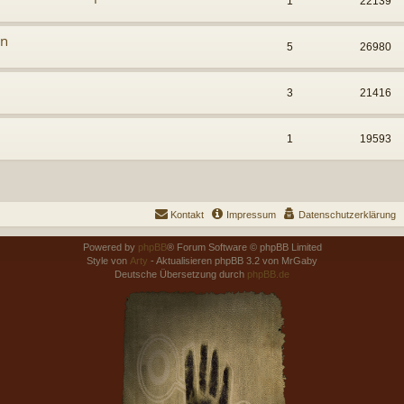
1
22139
en
5
26980
3
21416
1
19593
Kontakt
Impressum
Datenschutzerklärung
Powered by
phpBB
® Forum Software © phpBB Limited
Style von
Arty
- Aktualisieren phpBB 3.2 von MrGaby
Deutsche Übersetzung durch
phpBB.de