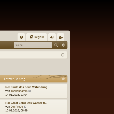
Regeln
S
Suche
Erweiterte Suche
FA
n
eg
Q
m
ist
el
rie
de
re
n
n
Letzter Beitrag
Re: Finde das neue Verbindung…
N
von
Tachzusamm
e
14.01.2016, 23:04
u
e
Re: Great Zero: Das Wasser fl…
s
N
von
D'n Frodo
t
e
10.01.2016, 08:49
e