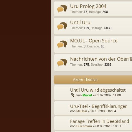
Uru Prolog 2004
Themen
:
17
,
Beiträge
:
300
Until Uru
Themen
:
129
,
Beiträge
:
6030
MO:UL - Open Source
Themen
:
3
,
Beiträge
:
18
Nachrichten von der Oberfl
Themen
:
175
,
Beiträge
:
3363
Aktive Themen
Until Uru wird abgeschaltet
von
Mucol
» 01.02.2007, 11:08
Uru-Titel - Begriffsklärungen
von
McBain
» 26.10.2006, 02:04
Fanage Treffen in DeepIsland
von
Dulcamara
» 08.03.2020, 10:31