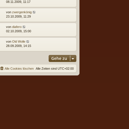
08.11.2009, 11:17
von
zwergenkönig
23.10.2009, 11:29
von
diafero
02.10.2009, 15:00
von
Old Wolle
28.09.2009, 14:15
Gehe zu
Alle Cookies löschen
Alle Zeiten sind
UTC+02:00