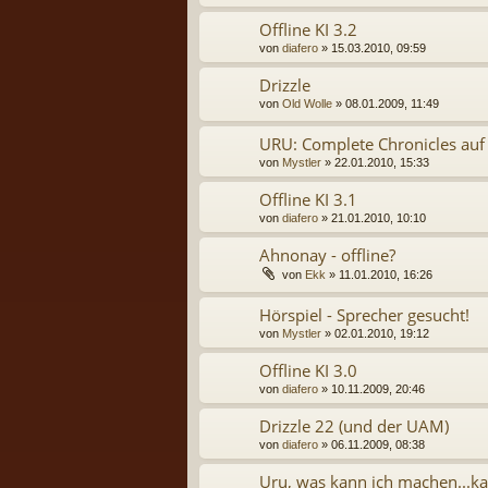
Offline KI 3.2
von
diafero
» 15.03.2010, 09:59
Drizzle
von
Old Wolle
» 08.01.2009, 11:49
URU: Complete Chronicles au
von
Mystler
» 22.01.2010, 15:33
Offline KI 3.1
von
diafero
» 21.01.2010, 10:10
Ahnonay - offline?
von
Ekk
» 11.01.2010, 16:26
Hörspiel - Sprecher gesucht!
von
Mystler
» 02.01.2010, 19:12
Offline KI 3.0
von
diafero
» 10.11.2009, 20:46
Drizzle 22 (und der UAM)
von
diafero
» 06.11.2009, 08:38
Uru, was kann ich machen...k