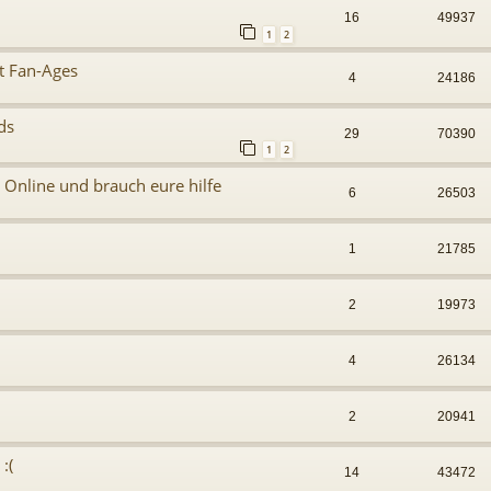
16
49937
1
2
t Fan-Ages
4
24186
ds
29
70390
1
2
 Online und brauch eure hilfe
6
26503
1
21785
2
19973
4
26134
2
20941
:(
14
43472