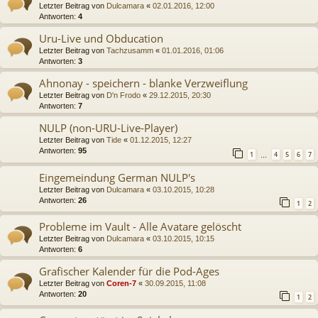
Letzter Beitrag von
Dulcamara
«
02.01.2016, 12:00
Antworten:
4
Uru-Live und Obducation
Letzter Beitrag von
Tachzusamm
«
01.01.2016, 01:06
Antworten:
3
Ahnonay - speichern - blanke Verzweiflung
Letzter Beitrag von
D'n Frodo
«
29.12.2015, 20:30
Antworten:
7
NULP (non-URU-Live-Player)
Letzter Beitrag von
Tide
«
01.12.2015, 12:27
Antworten:
95
1
4
5
6
7
…
Eingemeindung German NULP's
Letzter Beitrag von
Dulcamara
«
03.10.2015, 10:28
Antworten:
26
1
2
Probleme im Vault - Alle Avatare gelöscht
Letzter Beitrag von
Dulcamara
«
03.10.2015, 10:15
Antworten:
6
Grafischer Kalender für die Pod-Ages
Letzter Beitrag von
Coren-7
«
30.09.2015, 11:08
Antworten:
20
1
2