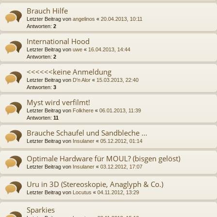
Brauch Hilfe
Letzter Beitrag von
angelinos
«
20.04.2013, 10:11
Antworten:
2
International Hood
Letzter Beitrag von
uwe
«
16.04.2013, 14:44
Antworten:
2
<<<<<<keine Anmeldung
Letzter Beitrag von
D'n Alor
«
15.03.2013, 22:40
Antworten:
3
Myst wird verfilmt!
Letzter Beitrag von
Folkhere
«
06.01.2013, 11:39
Antworten:
11
Brauche Schaufel und Sandbleche ...
Letzter Beitrag von
Insulaner
«
05.12.2012, 01:14
Optimale Hardware für MOUL? (bisgen gelöst)
Letzter Beitrag von
Insulaner
«
03.12.2012, 17:07
Uru in 3D (Stereoskopie, Anaglyph & Co.)
Letzter Beitrag von
Locutus
«
04.11.2012, 13:29
Sparkies