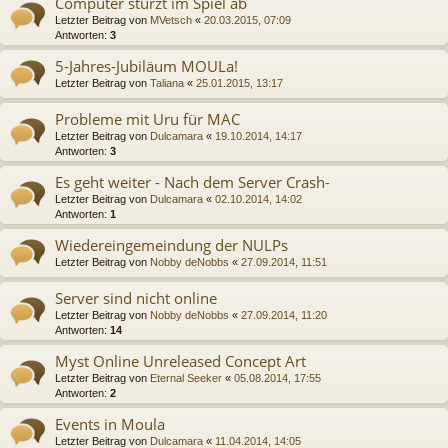
Computer stürzt im Spiel ab
Letzter Beitrag von
MVetsch
«
20.03.2015, 07:09
Antworten:
3
5-Jahres-Jubiläum MOULa!
Letzter Beitrag von
Taliana
«
25.01.2015, 13:17
Probleme mit Uru für MAC
Letzter Beitrag von
Dulcamara
«
19.10.2014, 14:17
Antworten:
3
Es geht weiter - Nach dem Server Crash-
Letzter Beitrag von
Dulcamara
«
02.10.2014, 14:02
Antworten:
1
Wiedereingemeindung der NULPs
Letzter Beitrag von
Nobby deNobbs
«
27.09.2014, 11:51
Server sind nicht online
Letzter Beitrag von
Nobby deNobbs
«
27.09.2014, 11:20
Antworten:
14
Myst Online Unreleased Concept Art
Letzter Beitrag von
Eternal Seeker
«
05.08.2014, 17:55
Antworten:
2
Events in Moula
Letzter Beitrag von
Dulcamara
«
11.04.2014, 14:05