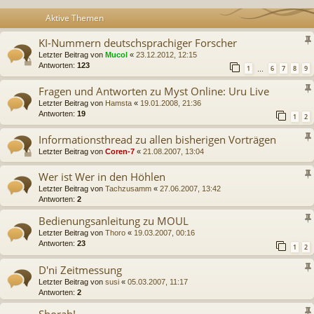
Aktive Themen
KI-Nummern deutschsprachiger Forscher
Letzter Beitrag von
Mucol
«
23.12.2012, 12:15
Antworten:
123
1
6
7
8
9
…
Fragen und Antworten zu Myst Online: Uru Live
Letzter Beitrag von
Hamsta
«
19.01.2008, 21:36
Antworten:
19
1
2
Informationsthread zu allen bisherigen Vorträgen
Letzter Beitrag von
Coren-7
«
21.08.2007, 13:04
Wer ist Wer in den Höhlen
Letzter Beitrag von
Tachzusamm
«
27.06.2007, 13:42
Antworten:
2
Bedienungsanleitung zu MOUL
Letzter Beitrag von
Thoro
«
19.03.2007, 00:16
Antworten:
23
1
2
D'ni Zeitmessung
Letzter Beitrag von
susi
«
05.03.2007, 11:17
Antworten:
2
Shorah!