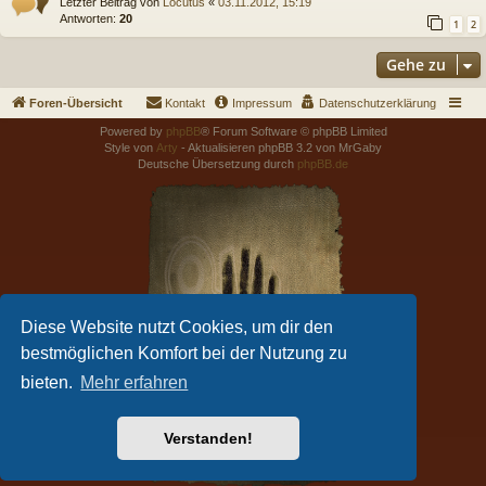
Letzter Beitrag von
Locutus
«
03.11.2012, 15:19
Antworten:
20
1
2
Gehe zu
Foren-Übersicht
Kontakt
Impressum
Datenschutzerklärung
Powered by
phpBB
® Forum Software © phpBB Limited
Style von
Arty
- Aktualisieren phpBB 3.2 von MrGaby
Deutsche Übersetzung durch
phpBB.de
Diese Website nutzt Cookies, um dir den
bestmöglichen Komfort bei der Nutzung zu
bieten.
Mehr erfahren
Verstanden!