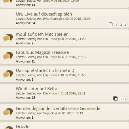
Letzter Beitrag von
JoBa
«
03.05.2016, 19:09
Antworten:
14
Uru Live auf deutsch spielen
Letzter Beitrag von
EvanStathem
«
03.05.2016, 06:36
Antworten:
34
1
2
3
moul auf dem Mac spielen
Letzter Beitrag von
D'n Frodo
«
08.03.2016, 21:29
Antworten:
7
Fabulous Magical Treasure
Letzter Beitrag von
D'n Frodo
«
06.03.2016, 19:16
Antworten:
11
Das Spiel startet nicht mehr :(
Letzter Beitrag von
D'n Frodo
«
10.02.2016, 15:58
Antworten:
6
Windlichter auf Relto
Letzter Beitrag von
D'n Frodo
«
31.01.2016, 22:11
Antworten:
25
1
2
Gemeindegründer verläßt seine Gemeinde
Letzter Beitrag von
Seppolo
«
09.01.2016, 16:13
Antworten:
1
Drizzle