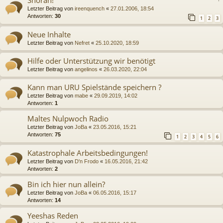
Letzter Beitrag von
ireenquench
«
27.01.2006, 18:54
Antworten:
30
1
2
3
Neue Inhalte
Letzter Beitrag von
Nefret
«
25.10.2020, 18:59
Hilfe oder Unterstützung wir benötigt
Letzter Beitrag von
angelinos
«
26.03.2020, 22:04
Kann man URU Spielstände speichern ?
Letzter Beitrag von
mabe
«
29.09.2019, 14:02
Antworten:
1
Maltes Nulpwoch Radio
Letzter Beitrag von
JoBa
«
23.05.2016, 15:21
Antworten:
75
1
2
3
4
5
6
Katastrophale Arbeitsbedingungen!
Letzter Beitrag von
D'n Frodo
«
16.05.2016, 21:42
Antworten:
2
Bin ich hier nun allein?
Letzter Beitrag von
JoBa
«
06.05.2016, 15:17
Antworten:
14
Yeeshas Reden