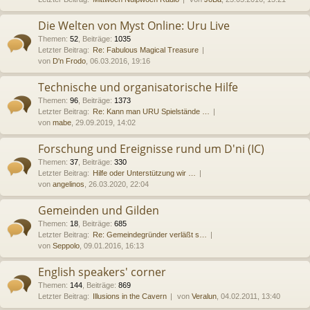
Die Welten von Myst Online: Uru Live
Themen
:
52
,
Beiträge
:
1035
Letzter Beitrag:
Re: Fabulous Magical Treasure
von
D'n Frodo
, 06.03.2016, 19:16
Technische und organisatorische Hilfe
Themen
:
96
,
Beiträge
:
1373
Letzter Beitrag:
Re: Kann man URU Spielstände …
von
mabe
, 29.09.2019, 14:02
Forschung und Ereignisse rund um D'ni (IC)
Themen
:
37
,
Beiträge
:
330
Letzter Beitrag:
Hilfe oder Unterstützung wir …
von
angelinos
, 26.03.2020, 22:04
Gemeinden und Gilden
Themen
:
18
,
Beiträge
:
685
Letzter Beitrag:
Re: Gemeindegründer verläßt s…
von
Seppolo
, 09.01.2016, 16:13
English speakers' corner
Themen
:
144
,
Beiträge
:
869
Letzter Beitrag:
Illusions in the Cavern
von
Veralun
, 04.02.2011, 13:40