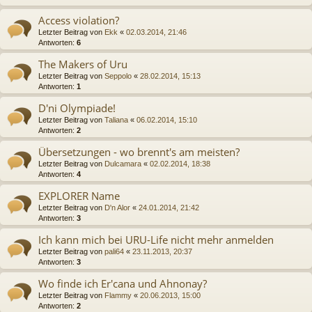
Access violation?
Letzter Beitrag von
Ekk
«
02.03.2014, 21:46
Antworten:
6
The Makers of Uru
Letzter Beitrag von
Seppolo
«
28.02.2014, 15:13
Antworten:
1
D'ni Olympiade!
Letzter Beitrag von
Taliana
«
06.02.2014, 15:10
Antworten:
2
Übersetzungen - wo brennt's am meisten?
Letzter Beitrag von
Dulcamara
«
02.02.2014, 18:38
Antworten:
4
EXPLORER Name
Letzter Beitrag von
D'n Alor
«
24.01.2014, 21:42
Antworten:
3
Ich kann mich bei URU-Life nicht mehr anmelden
Letzter Beitrag von
pali64
«
23.11.2013, 20:37
Antworten:
3
Wo finde ich Er'cana und Ahnonay?
Letzter Beitrag von
Flammy
«
20.06.2013, 15:00
Antworten:
2