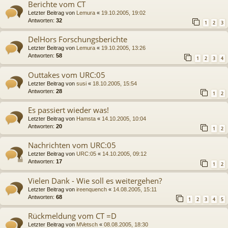
Berichte vom CT
Letzter Beitrag von
Lemura
«
19.10.2005, 19:02
Antworten:
32
1
2
3
DelHors Forschungsberichte
Letzter Beitrag von
Lemura
«
19.10.2005, 13:26
Antworten:
58
1
2
3
4
Outtakes vom URC:05
Letzter Beitrag von
susi
«
18.10.2005, 15:54
Antworten:
28
1
2
Es passiert wieder was!
Letzter Beitrag von
Hamsta
«
14.10.2005, 10:04
Antworten:
20
1
2
Nachrichten vom URC:05
Letzter Beitrag von
URC:05
«
14.10.2005, 09:12
Antworten:
17
1
2
Vielen Dank - Wie soll es weitergehen?
Letzter Beitrag von
ireenquench
«
14.08.2005, 15:11
Antworten:
68
1
2
3
4
5
Rückmeldung vom CT =D
Letzter Beitrag von
MVetsch
«
08.08.2005, 18:30