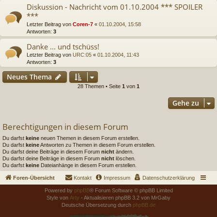
Diskussion - Nachricht vom 01.10.2004 *** SPOILER
***
Letzter Beitrag von
Coren-7
«
01.10.2004, 15:58
Antworten:
3
Danke ... und tschüss!
Letzter Beitrag von
URC:05
«
01.10.2004, 11:43
Antworten:
3
Neues Thema
28 Themen • Seite
1
von
1
Gehe zu
Berechtigungen in diesem Forum
Du darfst
keine
neuen Themen in diesem Forum erstellen.
Du darfst
keine
Antworten zu Themen in diesem Forum erstellen.
Du darfst deine Beiträge in diesem Forum
nicht
ändern.
Du darfst deine Beiträge in diesem Forum
nicht
löschen.
Du darfst
keine
Dateianhänge in diesem Forum erstellen.
Foren-Übersicht
Kontakt
Impressum
Datenschutzerklärung
Powered by
phpBB
® Forum Software © phpBB Limited
Style von
Arty
- Aktualisieren phpBB 3.2 von MrGaby
Deutsche Übersetzung durch
phpBB.de