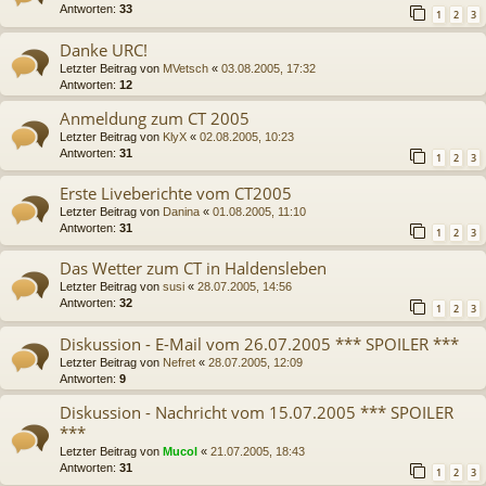
Antworten:
33
1
2
3
Danke URC!
Letzter Beitrag von
MVetsch
«
03.08.2005, 17:32
Antworten:
12
Anmeldung zum CT 2005
Letzter Beitrag von
KlyX
«
02.08.2005, 10:23
Antworten:
31
1
2
3
Erste Liveberichte vom CT2005
Letzter Beitrag von
Danina
«
01.08.2005, 11:10
Antworten:
31
1
2
3
Das Wetter zum CT in Haldensleben
Letzter Beitrag von
susi
«
28.07.2005, 14:56
Antworten:
32
1
2
3
Diskussion - E-Mail vom 26.07.2005 *** SPOILER ***
Letzter Beitrag von
Nefret
«
28.07.2005, 12:09
Antworten:
9
Diskussion - Nachricht vom 15.07.2005 *** SPOILER
***
Letzter Beitrag von
Mucol
«
21.07.2005, 18:43
Antworten:
31
1
2
3