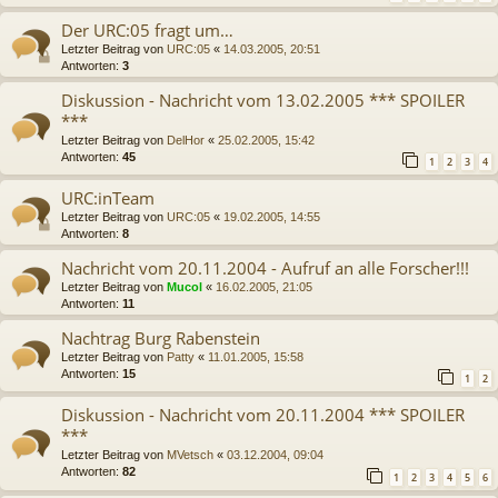
Der URC:05 fragt um…
Letzter Beitrag von
URC:05
«
14.03.2005, 20:51
Antworten:
3
Diskussion - Nachricht vom 13.02.2005 *** SPOILER
***
Letzter Beitrag von
DelHor
«
25.02.2005, 15:42
Antworten:
45
1
2
3
4
URC:inTeam
Letzter Beitrag von
URC:05
«
19.02.2005, 14:55
Antworten:
8
Nachricht vom 20.11.2004 - Aufruf an alle Forscher!!!
Letzter Beitrag von
Mucol
«
16.02.2005, 21:05
Antworten:
11
Nachtrag Burg Rabenstein
Letzter Beitrag von
Patty
«
11.01.2005, 15:58
Antworten:
15
1
2
Diskussion - Nachricht vom 20.11.2004 *** SPOILER
***
Letzter Beitrag von
MVetsch
«
03.12.2004, 09:04
Antworten:
82
1
2
3
4
5
6