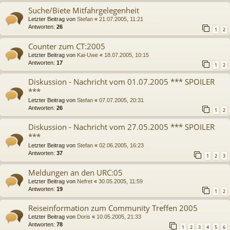
Suche/Biete Mitfahrgelegenheit
Letzter Beitrag von
Stefan
«
21.07.2005, 11:21
Antworten:
26
1
2
Counter zum CT:2005
Letzter Beitrag von
Kai-Uwe
«
18.07.2005, 10:15
Antworten:
17
1
2
Diskussion - Nachricht vom 01.07.2005 *** SPOILER
***
Letzter Beitrag von
Stefan
«
07.07.2005, 20:31
Antworten:
26
1
2
Diskussion - Nachricht vom 27.05.2005 *** SPOILER
***
Letzter Beitrag von
Stefan
«
02.06.2005, 16:23
Antworten:
37
1
2
3
Meldungen an den URC:05
Letzter Beitrag von
Nefret
«
30.05.2005, 11:59
Antworten:
19
1
2
Reiseinformation zum Community Treffen 2005
Letzter Beitrag von
Doris
«
10.05.2005, 21:33
Antworten:
78
1
2
3
4
5
6