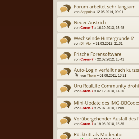
Forum arbeitet sehr langsam
von
Seppolo
» 12.05.2014, 09:01
Neuer Anstrich
von
Coren-7
» 16.10.2013, 16:48
Wechselnde Hintergründe !?
von
D'n Alor
» 31.03.2012, 21:31
Frische Forensoftware
von
Coren-7
» 22.02.2012, 15:41
Auto-Login verfällt nach kurzer
von
Thoro
» 01.08.2011, 13:21
Uru RealLife Community droht
von
Coren-7
» 02.12.2010, 14:20
Mini-Update des IMG-BBCode
von
Coren-7
» 25.07.2010, 11:08
Vorübergehender Ausfall des P
von
Coren-7
» 19.03.2010, 15:35
Rücktritt als Moderator