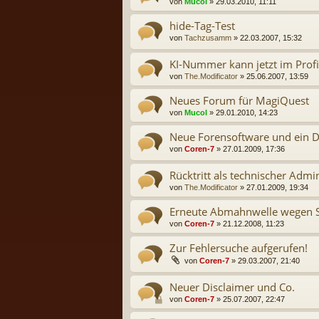
von
Mucol
» 29.03.2010, 11:11
hide-Tag-Test
von
Tachzusamm
» 22.03.2007, 15:32
KI-Nummer kann jetzt im Prof
von
The.Modificator
» 25.06.2007, 13:59
Neues Forum für MagiQuest
von
Mucol
» 29.01.2010, 14:23
Neue Forensoftware und ein 
von
Coren-7
» 27.01.2009, 17:36
Rücktritt als technischer Admin
von
The.Modificator
» 27.01.2009, 19:34
Erneute Abmahnwelle wegen S
von
Coren-7
» 21.12.2008, 11:23
Zur Fehlersuche aufgerufen!
von
Coren-7
» 29.03.2007, 21:40
Neuer Disclaimer und Co.
von
Coren-7
» 25.07.2007, 22:47