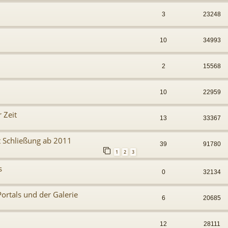
3
23248
10
34993
2
15568
10
22959
 Zeit
13
33367
 Schließung ab 2011
39
91780
1
2
3
s
0
32134
ortals und der Galerie
6
20685
12
28111