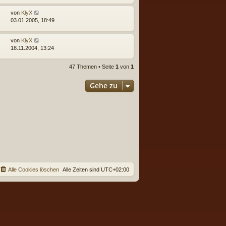
von
KlyX
03.01.2005, 18:49
von
KlyX
18.11.2004, 13:24
47 Themen • Seite
1
von
1
Gehe zu
Alle Cookies löschen
Alle Zeiten sind
UTC+02:00