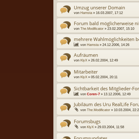
Umzug unserer Domain
von
Hamsta
» 16.03.2007, 17:12
Forum bald möglicherweise ni
von
The.Modificator
» 23.02.2007, 15:10
mehrere Wahlmöglichkeiten b
von
Hamsta
» 24.12.2006, 14:26
Aufräumen
von
KlyX
» 26.02.2004, 12:49
Mitarbeiter
von
KlyX
» 05.02.2004, 20:11
Sichtbarkeit des Mitglieder-F
von
Coren-7
» 13.12.2006, 12:49
Jubiläum des Uru RealLife Fo
von
The.Modificator
» 10.03.2004, 22:
Forumsbugs
von
KlyX
» 29.03.2004, 11:58
Forumsupdates