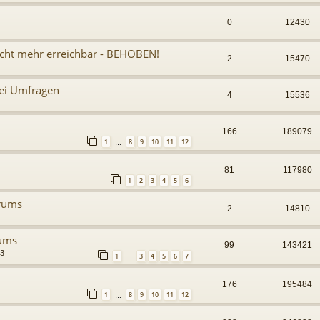
0
12430
cht mehr erreichbar - BEHOBEN!
2
15470
ei Umfragen
4
15536
166
189079
1
8
9
10
11
12
…
81
117980
1
2
3
4
5
6
orums
2
14810
rums
99
143421
23
1
3
4
5
6
7
…
176
195484
1
8
9
10
11
12
…