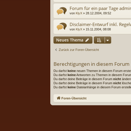
Forum für ein paar Tage admi
von
KlyX
» 28.12.2004, 09:52
Disclaimer-Entwurf inkl. Reg
von
KlyX
» 15.11.2004, 08:08
Neues Thema
Zurück zur Foren-Übersicht
Berechtigungen in diesem Forum
Du darfst
keine
neuen Themen in diesem Forum erstel
Du darfst
keine
Antworten zu Themen in diesem Forum 
Du darfst deine Beiträge in diesem Forum
nicht
änder
Du darfst deine Beiträge in diesem Forum
nicht
lösche
Du darfst
keine
Dateianhänge in diesem Forum erstell
Foren-Übersicht