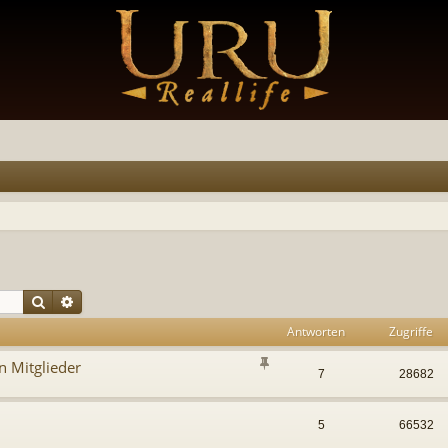
Suche
Erweiterte Suche
Antworten
Zugriffe
n Mitglieder
7
28682
5
66532