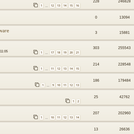
228
246828
1
12
13
14
15
16
…
0
13094
tware
3
15881
303
255543
 11:05
1
17
18
19
20
21
…
214
228548
1
11
12
13
14
15
…
186
179484
1
9
10
11
12
13
…
25
42762
1
2
207
202960
1
10
11
12
13
14
…
13
26636