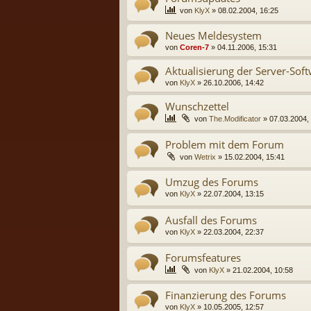
von
KlyX
» 08.02.2004, 16:25
Neues Meldesystem
von
Coren-7
» 04.11.2006, 15:31
Aktualisierung der Server-Sof
von
KlyX
» 26.10.2006, 14:42
Wunschzettel
von
The.Modificator
» 07.03.2004,
Problem mit dem Forum
von
Wetrix
» 15.02.2004, 15:41
Umzug des Forums
von
KlyX
» 22.07.2004, 13:15
Ausfall des Forums
von
KlyX
» 22.03.2004, 22:37
Forumsfeatures
von
KlyX
» 21.02.2004, 10:58
Finanzierung des Forums
von
KlyX
» 10.05.2005, 12:57