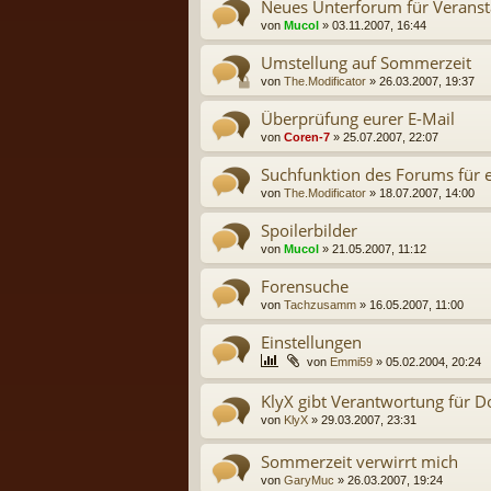
Neues Unterforum für Veranst
von
Mucol
» 03.11.2007, 16:44
Umstellung auf Sommerzeit
von
The.Modificator
» 26.03.2007, 19:37
Überprüfung eurer E-Mail
von
Coren-7
» 25.07.2007, 22:07
Suchfunktion des Forums für e
von
The.Modificator
» 18.07.2007, 14:00
Spoilerbilder
von
Mucol
» 21.05.2007, 11:12
Forensuche
von
Tachzusamm
» 16.05.2007, 11:00
Einstellungen
von
Emmi59
» 05.02.2004, 20:24
KlyX gibt Verantwortung für 
von
KlyX
» 29.03.2007, 23:31
Sommerzeit verwirrt mich
von
GaryMuc
» 26.03.2007, 19:24