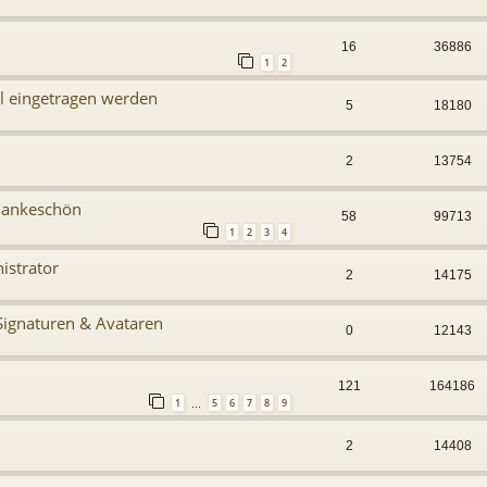
16
36886
1
2
il eingetragen werden
5
18180
2
13754
Dankeschön
58
99713
1
2
3
4
istrator
2
14175
ignaturen & Avataren
0
12143
121
164186
1
5
6
7
8
9
…
2
14408