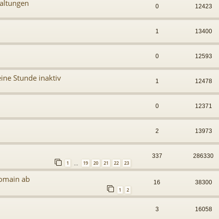
altungen
0
12423
1
13400
0
12593
ine Stunde inaktiv
1
12478
0
12371
2
13973
337
286330
1
19
20
21
22
23
…
Domain ab
16
38300
1
2
3
16058