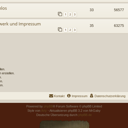
nlos
33
56577
1
2
3
elwerk und Impressum
35
63275
1
2
3
len.
erstellen.
n.
n.
en.
Kontakt
Impressum
Datenschutzerklärung
Powered by
phpBB
® Forum Software © phpBB Limited
Style von
Arty
- Aktualisieren phpBB 3.2 von MrGaby
Deutsche Übersetzung durch
phpBB.de