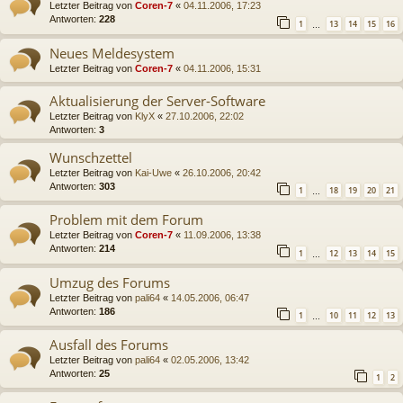
Letzter Beitrag von
Coren-7
«
04.11.2006, 17:23
Antworten:
228
1
13
14
15
16
…
Neues Meldesystem
Letzter Beitrag von
Coren-7
«
04.11.2006, 15:31
Aktualisierung der Server-Software
Letzter Beitrag von
KlyX
«
27.10.2006, 22:02
Antworten:
3
Wunschzettel
Letzter Beitrag von
Kai-Uwe
«
26.10.2006, 20:42
Antworten:
303
1
18
19
20
21
…
Problem mit dem Forum
Letzter Beitrag von
Coren-7
«
11.09.2006, 13:38
Antworten:
214
1
12
13
14
15
…
Umzug des Forums
Letzter Beitrag von
pali64
«
14.05.2006, 06:47
Antworten:
186
1
10
11
12
13
…
Ausfall des Forums
Letzter Beitrag von
pali64
«
02.05.2006, 13:42
Antworten:
25
1
2