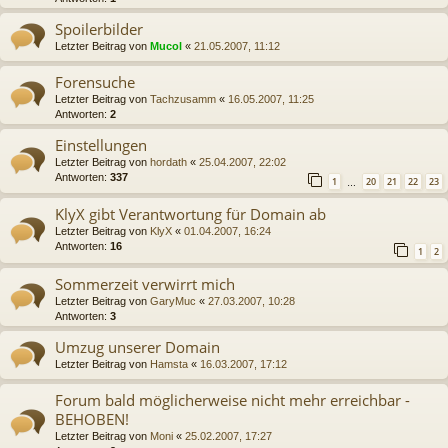
Spoilerbilder
Letzter Beitrag von
Mucol
«
21.05.2007, 11:12
Forensuche
Letzter Beitrag von
Tachzusamm
«
16.05.2007, 11:25
Antworten:
2
Einstellungen
Letzter Beitrag von
hordath
«
25.04.2007, 22:02
Antworten:
337
1
20
21
22
23
…
KlyX gibt Verantwortung für Domain ab
Letzter Beitrag von
KlyX
«
01.04.2007, 16:24
Antworten:
16
1
2
Sommerzeit verwirrt mich
Letzter Beitrag von
GaryMuc
«
27.03.2007, 10:28
Antworten:
3
Umzug unserer Domain
Letzter Beitrag von
Hamsta
«
16.03.2007, 17:12
Forum bald möglicherweise nicht mehr erreichbar -
BEHOBEN!
Letzter Beitrag von
Moni
«
25.02.2007, 17:27