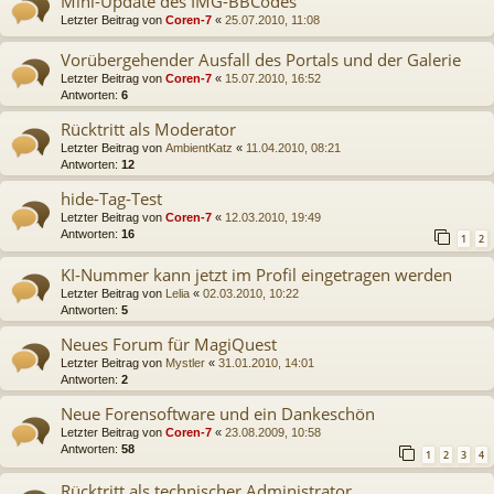
Mini-Update des IMG-BBCodes
Letzter Beitrag von
Coren-7
«
25.07.2010, 11:08
Vorübergehender Ausfall des Portals und der Galerie
Letzter Beitrag von
Coren-7
«
15.07.2010, 16:52
Antworten:
6
Rücktritt als Moderator
Letzter Beitrag von
AmbientKatz
«
11.04.2010, 08:21
Antworten:
12
hide-Tag-Test
Letzter Beitrag von
Coren-7
«
12.03.2010, 19:49
Antworten:
16
1
2
KI-Nummer kann jetzt im Profil eingetragen werden
Letzter Beitrag von
Lelia
«
02.03.2010, 10:22
Antworten:
5
Neues Forum für MagiQuest
Letzter Beitrag von
Mystler
«
31.01.2010, 14:01
Antworten:
2
Neue Forensoftware und ein Dankeschön
Letzter Beitrag von
Coren-7
«
23.08.2009, 10:58
Antworten:
58
1
2
3
4
Rücktritt als technischer Administrator