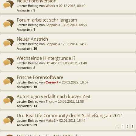
Neue Forenversion
Letzter Beitrag von
Wahrk
«
02.12.2015, 00:40
Antworten:
5
Forum arbeitet sehr langsam
Letzter Beitrag von
Seppolo
«
13.05.2014, 09:27
Antworten:
3
Neuer Anstrich
Letzter Beitrag von
Seppolo
«
17.03.2014, 14:36
Antworten:
10
Wechselnde Hintergründe !?
Letzter Beitrag von
D'n Alor
«
31.03.2012, 21:48
Antworten:
2
Frische Forensoftware
Letzter Beitrag von
Coren-7
«
26.02.2012, 18:07
Antworten:
10
Auto-Login verfällt nach kurzer Zeit
Letzter Beitrag von
Thoro
«
13.08.2011, 11:58
Antworten:
13
Uru RealLife Community droht Schließung ab 2011
Letzter Beitrag von
MalteS
«
02.01.2011, 18:44
Antworten:
39
1
2
3