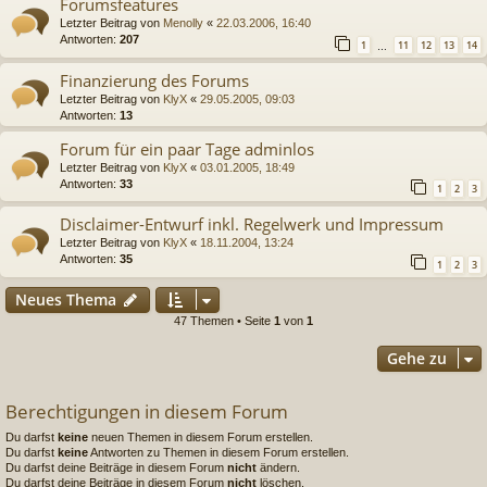
Forumsfeatures
Letzter Beitrag von
Menolly
«
22.03.2006, 16:40
Antworten:
207
1
11
12
13
14
…
Finanzierung des Forums
Letzter Beitrag von
KlyX
«
29.05.2005, 09:03
Antworten:
13
Forum für ein paar Tage adminlos
Letzter Beitrag von
KlyX
«
03.01.2005, 18:49
Antworten:
33
1
2
3
Disclaimer-Entwurf inkl. Regelwerk und Impressum
Letzter Beitrag von
KlyX
«
18.11.2004, 13:24
Antworten:
35
1
2
3
Neues Thema
47 Themen • Seite
1
von
1
Gehe zu
Berechtigungen in diesem Forum
Du darfst
keine
neuen Themen in diesem Forum erstellen.
Du darfst
keine
Antworten zu Themen in diesem Forum erstellen.
Du darfst deine Beiträge in diesem Forum
nicht
ändern.
Du darfst deine Beiträge in diesem Forum
nicht
löschen.