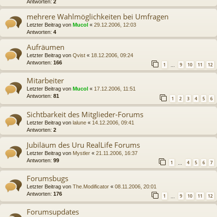
Antworten:
2
mehrere Wahlmöglichkeiten bei Umfragen
Letzter Beitrag von
Mucol
«
29.12.2006, 12:03
Antworten:
4
Aufräumen
Letzter Beitrag von
Qvist
«
18.12.2006, 09:24
Antworten:
166
1
9
10
11
12
…
Mitarbeiter
Letzter Beitrag von
Mucol
«
17.12.2006, 11:51
Antworten:
81
1
2
3
4
5
6
Sichtbarkeit des Mitglieder-Forums
Letzter Beitrag von
lalune
«
14.12.2006, 09:41
Antworten:
2
Jubiläum des Uru RealLife Forums
Letzter Beitrag von
Mystler
«
21.11.2006, 16:37
Antworten:
99
1
4
5
6
7
…
Forumsbugs
Letzter Beitrag von
The.Modificator
«
08.11.2006, 20:01
Antworten:
176
1
9
10
11
12
…
Forumsupdates