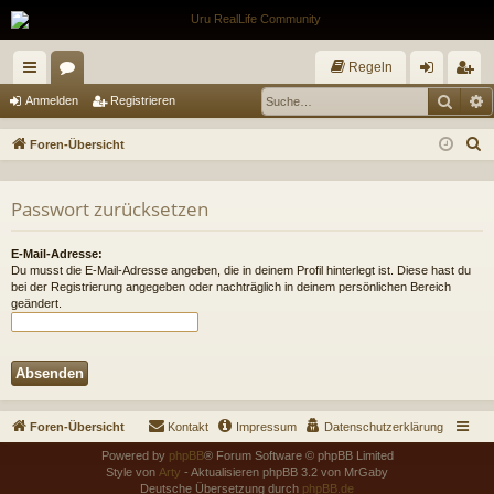
Regeln
Such
E
ch
or
n
eg
Anmelden
Registrieren
ne
en
m
ist
S
Foren-Übersicht
llz
el
rie
u
c
ug
de
re
Passwort zurücksetzen
h
riff
n
n
e
E-Mail-Adresse:
Du musst die E-Mail-Adresse angeben, die in deinem Profil hinterlegt ist. Diese hast du
bei der Registrierung angegeben oder nachträglich in deinem persönlichen Bereich
geändert.
Foren-Übersicht
Kontakt
Impressum
Datenschutzerklärung
Powered by
phpBB
® Forum Software © phpBB Limited
Style von
Arty
- Aktualisieren phpBB 3.2 von MrGaby
Deutsche Übersetzung durch
phpBB.de