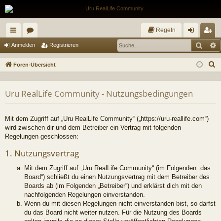
Regeln
Such
E
ch
or
n
eg
Anmelden
Registrieren
ne
en
m
ist
S
Foren-Übersicht
llz
el
rie
u
c
ug
de
re
Uru RealLife Community - Nutzungsbedingungen
h
riff
n
n
e
Mit dem Zugriff auf „Uru RealLife Community“ („https://uru-reallife.com“)
wird zwischen dir und dem Betreiber ein Vertrag mit folgenden
Regelungen geschlossen:
1. Nutzungsvertrag
Mit dem Zugriff auf „Uru RealLife Community“ (im Folgenden „das
Board“) schließt du einen Nutzungsvertrag mit dem Betreiber des
Boards ab (im Folgenden „Betreiber“) und erklärst dich mit den
nachfolgenden Regelungen einverstanden.
Wenn du mit diesen Regelungen nicht einverstanden bist, so darfst
du das Board nicht weiter nutzen. Für die Nutzung des Boards