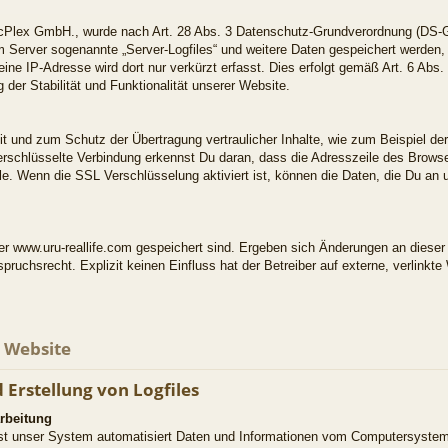
icPlex GmbH., wurde nach Art. 28 Abs. 3 Datenschutz-Grundverordnung (DS-G
 Server sogenannte „Server-Logfiles“ und weitere Daten gespeichert werden, 
eine IP-Adresse wird dort nur verkürzt erfasst. Dies erfolgt gemäß Art. 6 Abs
 der Stabilität und Funktionalität unserer Website.
t und zum Schutz der Übertragung vertraulicher Inhalte, wie zum Beispiel der
schlüsselte Verbindung erkennst Du daran, dass die Adresszeile des Browsers
. Wenn die SSL Verschlüsselung aktiviert ist, können die Daten, die Du an un
nter www.uru-reallife.com gespeichert sind. Ergeben sich Änderungen an diese
spruchsrecht. Explizit keinen Einfluss hat der Betreiber auf externe, verlinkte
r Website
 Erstellung von Logfiles
rbeitung
fasst unser System automatisiert Daten und Informationen vom Computersyste