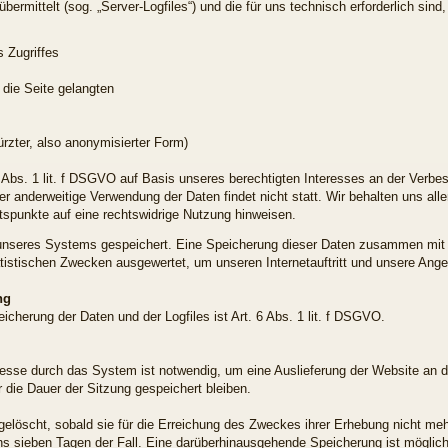
ermittelt (sog. „Server-Logfiles“) und die für uns technisch erforderlich sin
 Zugriffes
die Seite gelangten
ürzter, also anonymisierter Form)
 Abs. 1 lit. f DSGVO auf Basis unseres berechtigten Interesses an der Verbess
 anderweitige Verwendung der Daten findet nicht statt. Wir behalten uns aller
ltspunkte auf eine rechtswidrige Nutzung hinweisen.
es unseres Systems gespeichert. Eine Speicherung dieser Daten zusammen mi
tatistischen Zwecken ausgewertet, um unseren Internetauftritt und unsere Ang
ng
cherung der Daten und der Logfiles ist Art. 6 Abs. 1 lit. f DSGVO.
esse durch das System ist notwendig, um eine Auslieferung der Website an 
 die Dauer der Sitzung gespeichert bleiben.
elöscht, sobald sie für die Erreichung des Zweckes ihrer Erhebung nicht mehr
ens sieben Tagen der Fall. Eine darüberhinausgehende Speicherung ist möglic