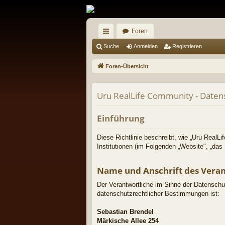
Foren
ch
Suche
Anmelden
Registrieren
ne
Foren-Übersicht
llz
ug
Uru RealLife Community - Daten
riff
Einführung
Diese Richtlinie beschreibt, wie „Uru RealLi
Institutionen (im Folgenden „Website", „d
Name und Anschrift des Vera
Der Verantwortliche im Sinne der Datenschu
datenschutzrechtlicher Bestimmungen ist:
Sebastian Brendel
Märkische Allee 254