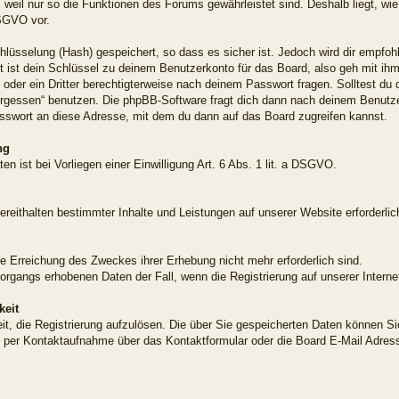
, weil nur so die Funktionen des Forums gewährleistet sind. Deshalb liegt, wi
DSGVO vor.
lüsselung (Hash) gespeichert, so dass es sicher ist. Jedoch wird dir empfohl
ist dein Schlüssel zu deinem Benutzerkonto für das Board, also geh mit ih
d oder ein Dritter berechtigterweise nach deinem Passwort fragen. Solltest d
ergessen“ benutzen. Die phpBB-Software fragt dich dann nach deinem Benut
sswort an diese Adresse, mit dem du dann auf das Board zugreifen kannst.
ng
en ist bei Vorliegen einer Einwilligung Art. 6 Abs. 1 lit. a DSGVO.
ereithalten bestimmter Inhalte und Leistungen auf unserer Website erforderlic
ie Erreichung des Zweckes ihrer Erhebung nicht mehr erforderlich sind.
vorgangs erhobenen Daten der Fall, wenn die Registrierung auf unserer Intern
keit
eit, die Registrierung aufzulösen. Die über Sie gespeicherten Daten können Si
 per Kontaktaufnahme über das Kontaktformular oder die Board E-Mail Adress