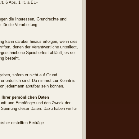
. 6 Abs. 1 lit. a EU-
iegen die Interessen, Grundrechte und
 für die Verarbeitung.
ng kann darüber hinaus erfolgen, wenn dies
ften, denen der Verantwortliche unterliegt,
eschriebene Speicherfrist abläuft, es sei
ung besteht.
geben, sofern er nicht auf Grund
 erforderlich sind. Du nimmst zur Kenntnis,
 von jedermann abrufbar sein können.
 Ihrer persönlichen Daten
rkunft und Empfänger und den Zweck der
 Sperrung dieser Daten. Dazu haben wir für
sher erstellten Beiträge