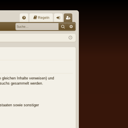
Regeln
S
Suche
Erweiterte Suche
FA
n
eg
Q
m
ist
el
rie
de
re
n
n
e gleichen Inhalte verweisen) und
Besuchs gesammelt werden.
staaten sowie sonstiger