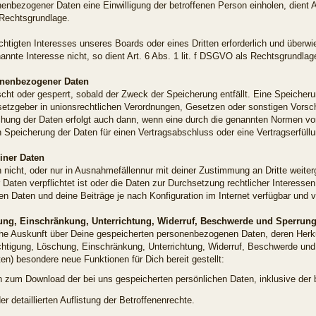
enbezogener Daten eine Einwilligung der betroffenen Person einholen, dient Art
Rechtsgrundlage.
chtigten Interesses unseres Boards oder eines Dritten erforderlich und überw
nnte Interesse nicht, so dient Art. 6 Abs. 1 lit. f DSGVO als Rechtsgrundlage
onenbezogener Daten
t oder gesperrt, sobald der Zweck der Speicherung entfällt. Eine Speicheru
tzgeber in unionsrechtlichen Verordnungen, Gesetzen oder sonstigen Vorschri
ung der Daten erfolgt auch dann, wenn eine durch die genannten Normen vorg
en Speicherung der Daten für einen Vertragsabschluss oder eine Vertragserfüll
iner Daten
h nicht, oder nur in Ausnahmefällennur mit deiner Zustimmung an Dritte weiter
Daten verpflichtet ist oder die Daten zur Durchsetzung rechtlicher Interessen
en Daten und deine Beiträge je nach Konfiguration im Internet verfügbar und
ung, Einschränkung, Unterrichtung, Widerruf, Beschwerde und Sperrung
liche Auskunft über Deine gespeicherten personenbezogenen Daten, deren He
chtigung, Löschung, Einschränkung, Unterrichtung, Widerruf, Beschwerde und
n) besondere neue Funktionen für Dich bereit gestellt:
 zum Download der bei uns gespeicherten persönlichen Daten, inklusive der bi
r detaillierten Auflistung der Betroffenenrechte.