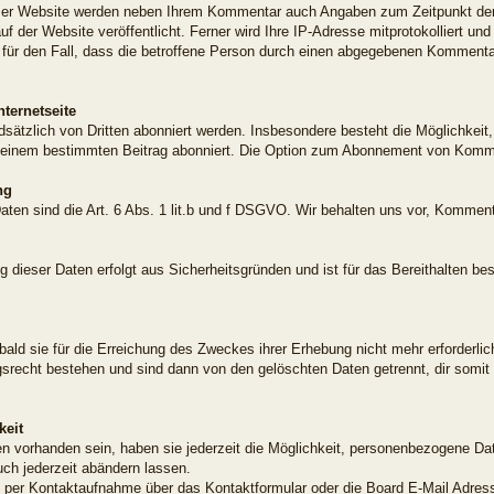
er Website werden neben Ihrem Kommentar auch Angaben zum Zeitpunkt der
 der Website veröffentlicht. Ferner wird Ihre IP-Adresse mitprotokolliert und
 für den Fall, dass die betroffene Person durch einen abgegebenen Kommentar 
ternetseite
tzlich von Dritten abonniert werden. Insbesondere besteht die Möglichkeit
inem bestimmten Beitrag abonniert. Die Option zum Abonnement von Kommen
ng
aten sind die Art. 6 Abs. 1 lit.b und f DSGVO. Wir behalten uns vor, Komment
 dieser Daten erfolgt aus Sicherheitsgründen und ist für das Bereithalten be
ald sie für die Erreichung des Zweckes ihrer Erhebung nicht mehr erforderli
ngsrecht bestehen und sind dann von den gelöschten Daten getrennt, dir somit
keit
n vorhanden sein, haben sie jederzeit die Möglichkeit, personenbezogene Da
ch jederzeit abändern lassen.
 per Kontaktaufnahme über das Kontaktformular oder die Board E-Mail Adress