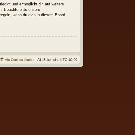
edigt und ermöglicht dir, auf weitere
n. Beachte bitte unsere
nregeln, wenn du dich in diesem Board
Alle Cookies löschen
Alle Zeiten sind
UTC+02:00