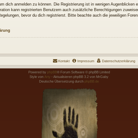
um dich anmelden zu können. Die Registrierung ist in wenigen Augenblicken erl
ration kann registrierten Benutzern auch zusätzliche Berechtigungen zuweise
elungen, bevor du dich registrierst. Bitte beachte auch die jeweiligen Fore
ärung
Kontakt
Impressum
Datenschutzerklärung
Powered by
phpBB
® Forum Software © phpBB Limited
Style von
Arty
- Aktualisieren phpBB 3.2 von MrGaby
Deutsche Übersetzung durch
phpBB.de