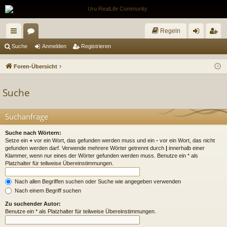
Regeln
ch
or
n
eg
Suche
Anmelden
Registrieren
ne
en
m
ist
Foren-Übersicht
llz
el
rie
Suche
ug
de
re
riff
n
n
Suchanfrage
Suche nach Wörtern:
Setze ein
+
vor ein Wort, das gefunden werden muss und ein
-
vor ein Wort, das nicht
gefunden werden darf. Verwende mehrere Wörter getrennt durch
|
innerhalb einer
Klammer, wenn nur eines der Wörter gefunden werden muss. Benutze ein * als
Platzhalter für teilweise Übereinstimmungen.
Nach allen Begriffen suchen oder Suche wie angegeben verwenden
Nach einem Begriff suchen
Zu suchender Autor:
Benutze ein * als Platzhalter für teilweise Übereinstimmungen.