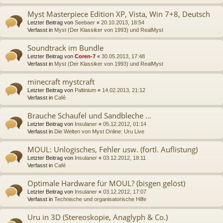
Myst Masterpiece Edition XP, Vista, Win 7+8, Deutsch
Letzter Beitrag von
Seebaer
«
20.10.2013, 18:54
Verfasst in
Myst (Der Klassiker von 1993) und RealMyst
Soundtrack im Bundle
Letzter Beitrag von
Coren-7
«
30.05.2013, 17:48
Verfasst in
Myst (Der Klassiker von 1993) und RealMyst
minecraft mystcraft
Letzter Beitrag von
Paltinium
«
14.02.2013, 21:12
Verfasst in
Café
Brauche Schaufel und Sandbleche ...
Letzter Beitrag von
Insulaner
«
05.12.2012, 01:14
Verfasst in
Die Welten von Myst Online: Uru Live
MOUL: Unlogisches, Fehler usw. (fortl. Auflistung)
Letzter Beitrag von
Insulaner
«
03.12.2012, 18:11
Verfasst in
Café
Optimale Hardware für MOUL? (bisgen gelöst)
Letzter Beitrag von
Insulaner
«
03.12.2012, 17:07
Verfasst in
Technische und organisatorische Hilfe
Uru in 3D (Stereoskopie, Anaglyph & Co.)