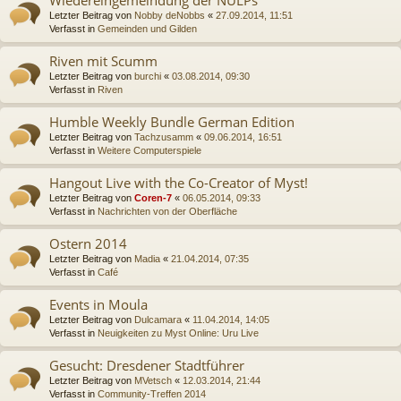
Letzter Beitrag von
Nobby deNobbs
«
27.09.2014, 11:51
Verfasst in
Gemeinden und Gilden
Riven mit Scumm
Letzter Beitrag von
burchi
«
03.08.2014, 09:30
Verfasst in
Riven
Humble Weekly Bundle German Edition
Letzter Beitrag von
Tachzusamm
«
09.06.2014, 16:51
Verfasst in
Weitere Computerspiele
Hangout Live with the Co-Creator of Myst!
Letzter Beitrag von
Coren-7
«
06.05.2014, 09:33
Verfasst in
Nachrichten von der Oberfläche
Ostern 2014
Letzter Beitrag von
Madia
«
21.04.2014, 07:35
Verfasst in
Café
Events in Moula
Letzter Beitrag von
Dulcamara
«
11.04.2014, 14:05
Verfasst in
Neuigkeiten zu Myst Online: Uru Live
Gesucht: Dresdener Stadtführer
Letzter Beitrag von
MVetsch
«
12.03.2014, 21:44
Verfasst in
Community-Treffen 2014