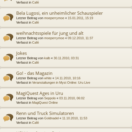
Verfasst in
Café
Bela Lugosi, ein unheimlicher Schauspieler
Letzter Beitrag von
moeperrymoe
«
15.01.2011, 15:19
Verfasst in
Café
weihnachtsspiele für jung und alt
Letzter Beitrag von
moeperrymoe
«
09.12.2010, 11:37
Verfasst in
Café
Jokes
Letzter Beitrag von
kalb
«
30.11.2010, 03:31
Verfasst in
Café
Go! - das Magazin
Letzter Beitrag von
white
«
14.11.2010, 10:16
Verfasst in
Veranstaltungen in Myst Online: Uru Live
MagiQuest Ages in Uru
Letzter Beitrag von
Seppolo
«
03.11.2010, 06:02
Verfasst in
MagiQuest Online
Renn und Truck Simulatoren
Letzter Beitrag von
Goldnadel
«
11.10.2010, 11:53
Verfasst in
Café