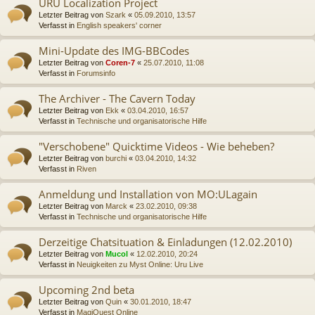
URU Localization Project
Letzter Beitrag von
Szark
«
05.09.2010, 13:57
Verfasst in
English speakers' corner
Mini-Update des IMG-BBCodes
Letzter Beitrag von
Coren-7
«
25.07.2010, 11:08
Verfasst in
Forumsinfo
The Archiver - The Cavern Today
Letzter Beitrag von
Ekk
«
03.04.2010, 16:57
Verfasst in
Technische und organisatorische Hilfe
"Verschobene" Quicktime Videos - Wie beheben?
Letzter Beitrag von
burchi
«
03.04.2010, 14:32
Verfasst in
Riven
Anmeldung und Installation von MO:ULagain
Letzter Beitrag von
Marck
«
23.02.2010, 09:38
Verfasst in
Technische und organisatorische Hilfe
Derzeitige Chatsituation & Einladungen (12.02.2010)
Letzter Beitrag von
Mucol
«
12.02.2010, 20:24
Verfasst in
Neuigkeiten zu Myst Online: Uru Live
Upcoming 2nd beta
Letzter Beitrag von
Quin
«
30.01.2010, 18:47
Verfasst in
MagiQuest Online