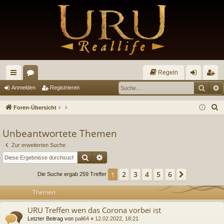
Regeln
Such
E
ch
or
n
eg
Anmelden
Registrieren
ne
en
m
ist
S
Foren-Übersicht
llz
el
rie
u
c
Unbeantwortete Themen
ug
de
re
h
Zur erweiterten Suche
riff
n
n
e
Suche
Erweiterte Suche
2
3
4
5
6
1
Nächste
Die Suche ergab 259 Treffer
Themen
URU Treffen wen das Corona vorbei ist
Letzter Beitrag von
pali64
«
12.02.2022, 18:21