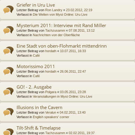
Griefer in Uru Live
Letzter Beitrag von
Ron Landry
«
23.02.2012, 22:19
Verfasst in
Die Welten von Myst Online: Uru Live
Mysterium 2011: Interview mit Rand Miller
Letzter Beitrag von
Tachzusamm
«
07.08.2011, 13:12
Verfasst in
Nachrichten von der Oberfläche
Eine Stadt von oben-Flohmarkt mittendrinn
Letzter Beitrag von
hordath
«
10.07.2011, 16:33
Verfasst in
Café
Motorissimo 2011
Letzter Beitrag von
hordath
«
26.06.2011, 22:47
Verfasst in
Café
GO! - 2. Ausgabe
Letzter Beitrag von
Polgara
«
03.05.2011, 23:28
Verfasst in
Veranstaltungen in Myst Online: Uru Live
Illusions in the Cavern
Letzter Beitrag von
Veralun
«
04.02.2011, 13:40
Verfasst in
English speakers' corner
Tilt-Shift & Timelapse
Letzter Beitrag von
Tachzusamm
«
02.02.2011, 19:37