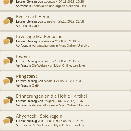
Letzter Beitrag von
Locutus
«
04.11.2012, 13:29
Verfasst in
Technische und organisatorische Hilfe
Reise nach Berlin
Letzter Beitrag von
Ernesto
«
25.10.2012, 21:38
Verfasst in
Café
Irrwitzige Markersuche
Letzter Beitrag von
Rose
«
24.06.2012, 18:52
Verfasst in
Veranstaltungen in Myst Online: Uru Live
Federn
Letzter Beitrag von
Rose
«
18.06.2012, 15:58
Verfasst in
Die Welten von Myst Online: Uru Live
Pfingsten :)
Letzter Beitrag von
Madia
«
27.05.2012, 07:31
Verfasst in
Café
Erinnerungen an die Höhle - Artikel
Letzter Beitrag von
Polgara
«
06.05.2012, 02:37
Verfasst in
Veranstaltungen in Myst Online: Uru Live
Ahyoheek - Spielregeln
Letzter Beitrag von
Locutus
«
18.03.2012, 21:59
Verfasst in
Die Welten von Myst Online: Uru Live