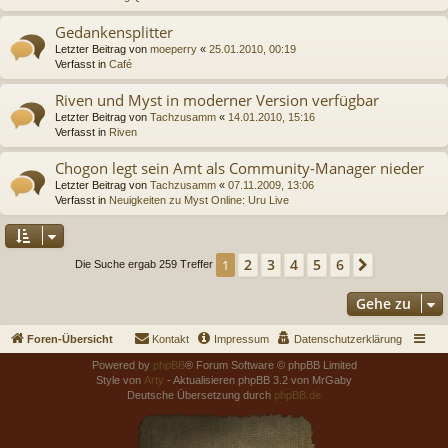
Gedankensplitter
Letzter Beitrag von
moeperry
«
25.01.2010, 00:19
Verfasst in
Café
Riven und Myst in moderner Version verfügbar
Letzter Beitrag von
Tachzusamm
«
14.01.2010, 15:16
Verfasst in
Riven
Chogon legt sein Amt als Community-Manager nieder
Letzter Beitrag von
Tachzusamm
«
07.11.2009, 13:06
Verfasst in
Neuigkeiten zu Myst Online: Uru Live
2
3
4
5
6
1
Nächste
Die Suche ergab 259 Treffer
Gehe zu
Foren-Übersicht
Kontakt
Impressum
Datenschutzerklärung
Powered by
phpBB
® Forum Software © phpBB Limited
Style von
Arty
- Aktualisieren phpBB 3.2 von MrGaby
Deutsche Übersetzung durch
phpBB.de