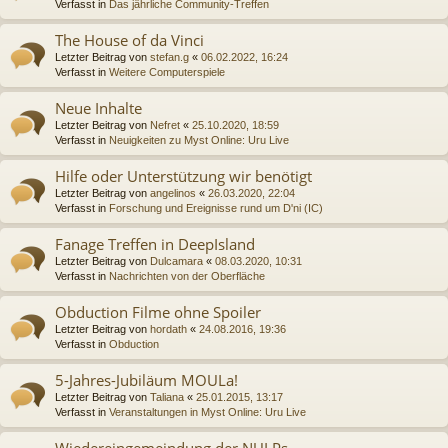
Verfasst in
Das jährliche Community-Treffen
The House of da Vinci
Letzter Beitrag von
stefan.g
«
06.02.2022, 16:24
Verfasst in
Weitere Computerspiele
Neue Inhalte
Letzter Beitrag von
Nefret
«
25.10.2020, 18:59
Verfasst in
Neuigkeiten zu Myst Online: Uru Live
Hilfe oder Unterstützung wir benötigt
Letzter Beitrag von
angelinos
«
26.03.2020, 22:04
Verfasst in
Forschung und Ereignisse rund um D'ni (IC)
Fanage Treffen in DeepIsland
Letzter Beitrag von
Dulcamara
«
08.03.2020, 10:31
Verfasst in
Nachrichten von der Oberfläche
Obduction Filme ohne Spoiler
Letzter Beitrag von
hordath
«
24.08.2016, 19:36
Verfasst in
Obduction
5-Jahres-Jubiläum MOULa!
Letzter Beitrag von
Taliana
«
25.01.2015, 13:17
Verfasst in
Veranstaltungen in Myst Online: Uru Live
Wiedereingemeindung der NULPs