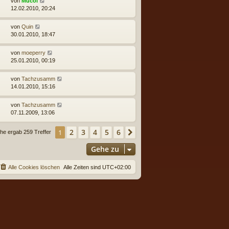
von
Mucol
12.02.2010, 20:24
von
Quin
30.01.2010, 18:47
von
moeperry
25.01.2010, 00:19
von
Tachzusamm
14.01.2010, 15:16
von
Tachzusamm
07.11.2009, 13:06
2
3
4
5
6
1
Nächste
he ergab 259 Treffer
Gehe zu
Alle Cookies löschen
Alle Zeiten sind
UTC+02:00