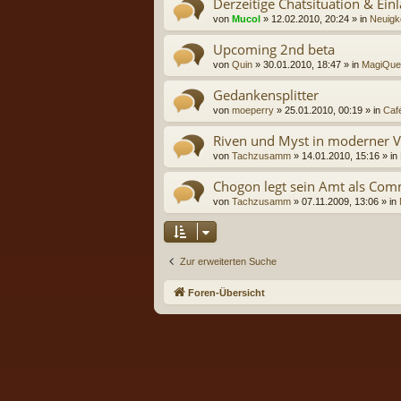
Derzeitige Chatsituation & Ei
von
Mucol
» 12.02.2010, 20:24 » in
Neuigke
Upcoming 2nd beta
von
Quin
» 30.01.2010, 18:47 » in
MagiQues
Gedankensplitter
von
moeperry
» 25.01.2010, 00:19 » in
Caf
Riven und Myst in moderner V
von
Tachzusamm
» 14.01.2010, 15:16 » in
Chogon legt sein Amt als Co
von
Tachzusamm
» 07.11.2009, 13:06 » in
Zur erweiterten Suche
Foren-Übersicht