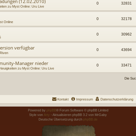
nladungen (12.02.2010)
0
32831
iten zu Myst Online: Uru Live
0
32178
t Online
0
30962
é
ersion verfügbar
0
43694
Riven
mmunity-Manager nieder
0
33471
Neuigkeiten zu Myst Online: Uru Live
Die Suc
Kontakt
Impressum
Datenschutzerklärung
Powered by
phpBB
® Forum Software © phpBB Limited
Style von
Arty
- Aktualisieren phpBB 3.2 von MrGaby
Deutsche Übersetzung durch
phpBB.de