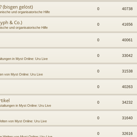
(bisgen gelöst)
0
40738
nische und organisatorische Hilfe
lyph & Co.)
0
41656
ische und organisatorische Hilfe
0
40061
0
33042
ltungen in Myst Online: Uru Live
0
31538
en von Myst Online: Uru Live
0
40263
tikel
0
34232
taltungen in Myst Online: Uru Live
0
31640
elten von Myst Online: Uru Live
0
32616
ie Welten von Myst Online: Uru Live