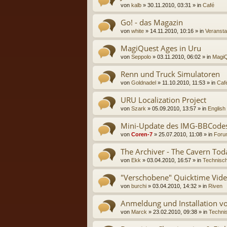
von
kalb
» 30.11.2010, 03:31 » in
Café
Go! - das Magazin
von
white
» 14.11.2010, 10:16 » in
Veransta
MagiQuest Ages in Uru
von
Seppolo
» 03.11.2010, 06:02 » in
MagiQ
Renn und Truck Simulatoren
von
Goldnadel
» 11.10.2010, 11:53 » in
Caf
URU Localization Project
von
Szark
» 05.09.2010, 13:57 » in
English
Mini-Update des IMG-BBCode
von
Coren-7
» 25.07.2010, 11:08 » in
Foru
The Archiver - The Cavern Tod
von
Ekk
» 03.04.2010, 16:57 » in
Technisch
"Verschobene" Quicktime Vide
von
burchi
» 03.04.2010, 14:32 » in
Riven
Anmeldung und Installation 
von
Marck
» 23.02.2010, 09:38 » in
Technis