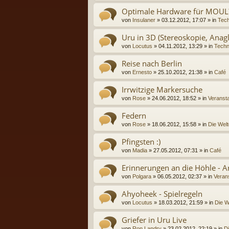
Optimale Hardware für MOUL? 
von
Insulaner
» 03.12.2012, 17:07 » in
Tech
Uru in 3D (Stereoskopie, Anag
von
Locutus
» 04.11.2012, 13:29 » in
Techn
Reise nach Berlin
von
Ernesto
» 25.10.2012, 21:38 » in
Café
Irrwitzige Markersuche
von
Rose
» 24.06.2012, 18:52 » in
Veransta
Federn
von
Rose
» 18.06.2012, 15:58 » in
Die Welt
Pfingsten :)
von
Madia
» 27.05.2012, 07:31 » in
Café
Erinnerungen an die Höhle - Ar
von
Polgara
» 06.05.2012, 02:37 » in
Verans
Ahyoheek - Spielregeln
von
Locutus
» 18.03.2012, 21:59 » in
Die W
Griefer in Uru Live
von
Ron Landry
» 23.02.2012, 22:19 » in
D