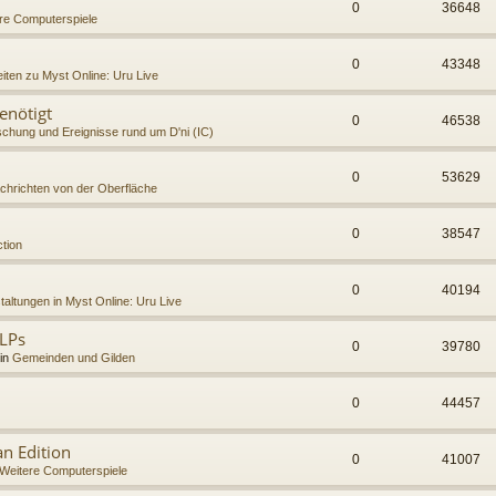
0
36648
re Computerspiele
0
43348
iten zu Myst Online: Uru Live
enötigt
0
46538
chung und Ereignisse rund um D'ni (IC)
0
53629
chrichten von der Oberfläche
0
38547
tion
0
40194
taltungen in Myst Online: Uru Live
LPs
0
39780
 in
Gemeinden und Gilden
0
44457
n Edition
0
41007
Weitere Computerspiele