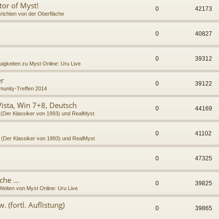
tor of Myst!
0
42173
richten von der Oberfläche
0
40827
0
39312
igkeiten zu Myst Online: Uru Live
er
0
39122
unity-Treffen 2014
Vista, Win 7+8, Deutsch
0
44169
 (Der Klassiker von 1993) und RealMyst
0
41102
 (Der Klassiker von 1993) und RealMyst
0
47325
he ...
0
39825
Welten von Myst Online: Uru Live
 (fortl. Auflistung)
0
39865