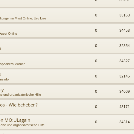
0
33281
0
33163
ltungen in Myst Online: Uru Live
0
34453
uest Online
0
32354
é
0
34327
 speakers' corner
s
0
32145
msinfo
ay
0
34009
e und organisatorische Hilfe
os - Wie beheben?
0
43171
von MO:ULagain
0
34314
che und organisatorische Hilfe