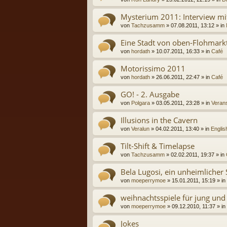
Mysterium 2011: Interview mi
von
Tachzusamm
» 07.08.2011, 13:12 » in
Eine Stadt von oben-Flohmark
von
hordath
» 10.07.2011, 16:33 » in
Café
Motorissimo 2011
von
hordath
» 26.06.2011, 22:47 » in
Café
GO! - 2. Ausgabe
von
Polgara
» 03.05.2011, 23:28 » in
Verans
Illusions in the Cavern
von
Veralun
» 04.02.2011, 13:40 » in
Englis
Tilt-Shift & Timelapse
von
Tachzusamm
» 02.02.2011, 19:37 » in
Bela Lugosi, ein unheimlicher 
von
moeperrymoe
» 15.01.2011, 15:19 » in
weihnachtsspiele für jung und 
von
moeperrymoe
» 09.12.2010, 11:37 » in
Jokes