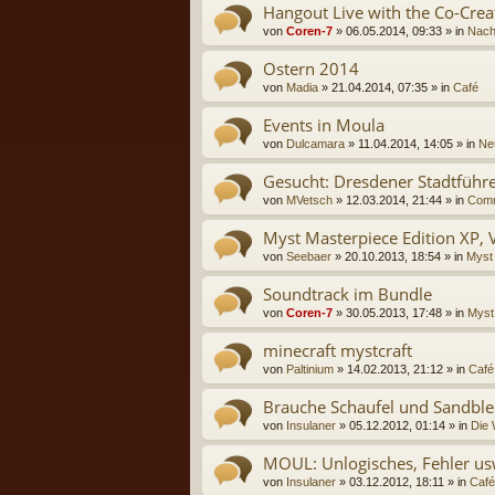
Hangout Live with the Co-Crea
von
Coren-7
» 06.05.2014, 09:33 » in
Nach
Ostern 2014
von
Madia
» 21.04.2014, 07:35 » in
Café
Events in Moula
von
Dulcamara
» 11.04.2014, 14:05 » in
Neu
Gesucht: Dresdener Stadtführ
von
MVetsch
» 12.03.2014, 21:44 » in
Comm
Myst Masterpiece Edition XP, 
von
Seebaer
» 20.10.2013, 18:54 » in
Myst
Soundtrack im Bundle
von
Coren-7
» 30.05.2013, 17:48 » in
Myst
minecraft mystcraft
von
Paltinium
» 14.02.2013, 21:12 » in
Café
Brauche Schaufel und Sandblec
von
Insulaner
» 05.12.2012, 01:14 » in
Die 
MOUL: Unlogisches, Fehler usw.
von
Insulaner
» 03.12.2012, 18:11 » in
Café