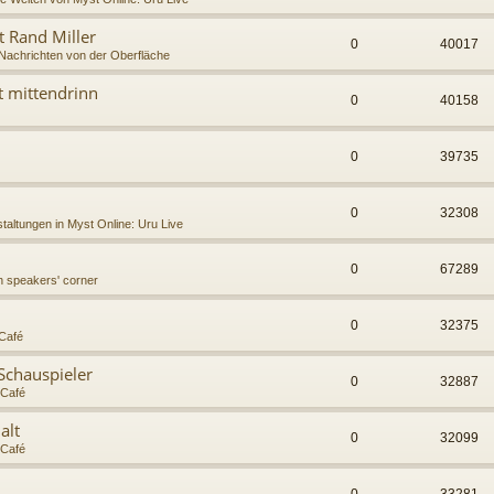
t Rand Miller
0
40017
Nachrichten von der Oberfläche
t mittendrinn
0
40158
0
39735
0
32308
taltungen in Myst Online: Uru Live
0
67289
h speakers' corner
0
32375
Café
Schauspieler
0
32887
Café
alt
0
32099
Café