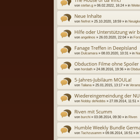
The House of da Vinci
von
stefan.g
» 06.02.2022, 16:24 » in
Weite
Neue Inhalte
von
Nefret
» 25.10.2020, 18:59 » in
Neuigke
Hilfe oder Unterstützung wir b
von
angelinos
» 26.03.2020, 22:04 » in
Fors
Fanage Treffen in DeepIsland
von
Dulcamara
» 08.03.2020, 10:31 » in
Na
Obduction Filme ohne Spoiler
von
hordath
» 24.08.2016, 19:36 » in
Obduc
5-Jahres-Jubiläum MOULa!
von
Taliana
» 25.01.2015, 13:17 » in
Verans
Wiedereingemeindung der NU
von
Nobby deNobbs
» 27.09.2014, 11:51 »
Riven mit Scumm
von
burchi
» 03.08.2014, 09:30 » in
Riven
Humble Weekly Bundle Germa
von
Tachzusamm
» 09.06.2014, 16:51 » in