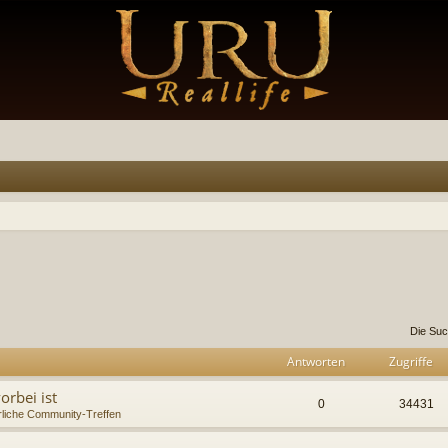
te Suche
Die Suc
Antworten
Zugriffe
rbei ist
0
34431
rliche Community-Treffen