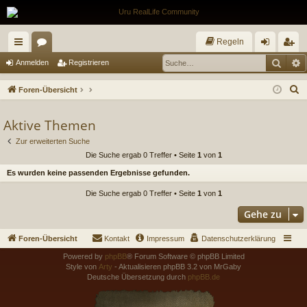
Regeln
Such
E
ch
or
n
eg
Anmelden
Registrieren
ne
en
m
ist
S
Foren-Übersicht
llz
el
rie
u
c
Aktive Themen
ug
de
re
h
Zur erweiterten Suche
riff
n
n
e
Die Suche ergab 0 Treffer • Seite
1
von
1
Es wurden keine passenden Ergebnisse gefunden.
Die Suche ergab 0 Treffer • Seite
1
von
1
Gehe zu
Foren-Übersicht
Kontakt
Impressum
Datenschutzerklärung
Powered by
phpBB
® Forum Software © phpBB Limited
Style von
Arty
- Aktualisieren phpBB 3.2 von MrGaby
Deutsche Übersetzung durch
phpBB.de