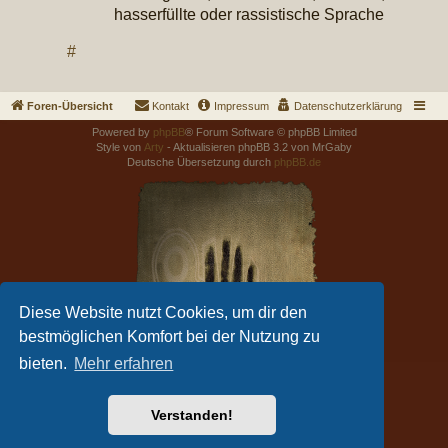
hasserfüllte oder rassistische Sprache
#
Foren-Übersicht
Kontakt
Impressum
Datenschutzerklärung
Powered by
phpBB
® Forum Software © phpBB Limited
Style von
Arty
- Aktualisieren phpBB 3.2 von MrGaby
Deutsche Übersetzung durch
phpBB.de
Diese Website nutzt Cookies, um dir den
bestmöglichen Komfort bei der Nutzung zu
bieten.
Mehr erfahren
Verstanden!