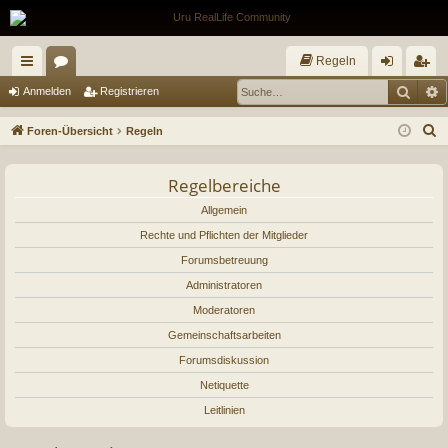
Regeln
Such
E
ch
or
n
eg
Anmelden
Registrieren
ne
en
m
ist
S
Foren-Übersicht
Regeln
llz
el
rie
u
c
ug
Regelbereiche
de
re
h
riff
Allgemein
n
n
e
Rechte und Pflichten der Mitglieder
Forumsbetreuung
Administratoren
Moderatoren
Gemeinschaftsarbeiten
Forumsdiskussion
Netiquette
Leitlinien