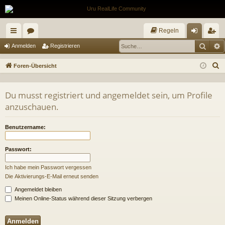
Regeln
Such
E
ch
or
n
eg
Anmelden
Registrieren
ne
en
m
ist
S
Foren-Übersicht
llz
el
rie
u
c
ug
de
re
Du musst registriert und angemeldet sein, um Profile
h
anzuschauen.
riff
n
n
e
Benutzername:
Passwort:
Ich habe mein Passwort vergessen
Die Aktivierungs-E-Mail erneut senden
Angemeldet bleiben
Meinen Online-Status während dieser Sitzung verbergen