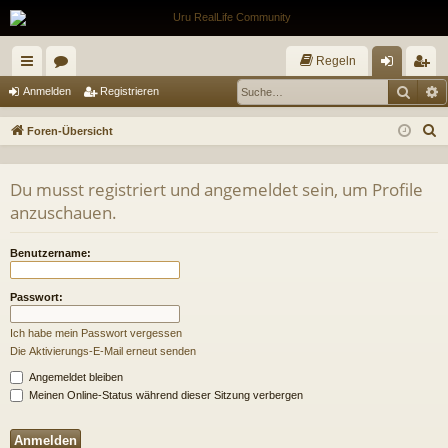
Regeln
Such
E
ch
or
n
eg
Anmelden
Registrieren
ne
en
m
ist
S
Foren-Übersicht
llz
el
rie
u
c
ug
de
re
Du musst registriert und angemeldet sein, um Profile
h
anzuschauen.
riff
n
n
e
Benutzername:
Passwort:
Ich habe mein Passwort vergessen
Die Aktivierungs-E-Mail erneut senden
Angemeldet bleiben
Meinen Online-Status während dieser Sitzung verbergen