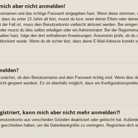
 mich aber nicht anmelden!
utzernamen und das richtige Passwort eingegeben hast. Wenn diese stimmen, 
, dass du unter 13 Jahre alt bist, musst du bzw. einer deiner Eltern oder de
ht der Fall ist, muss dein Benutzerkonto vielleicht aktiviert werden. Bei ein
der musst du dies selbst erledigen oder ein Administrator. Bei der Registrierun
rhalten hast, folge den dort enthaltenen Anweisungen. Ansonsten prüfe, ob du
blockiert wurde. Wenn du dir sicher bist, dass deine E-Mail-Adresse korrekt 
melden?
zunächst, ob dein Benutzername und dein Passwort richtig sind. Wenn dies der
cht gesperrt wurdest. Es ist ebenfalls möglich, dass ein Konfigurationsproble
registriert, kann mich aber nicht mehr anmelden?!
Benutzerkonto aus verschieden Gründen deaktiviert oder gelöscht hat. Außer
ge geschrieben haben, um die Datenbankgröße zu verringern. Registriere dich 