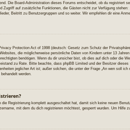
gend. Die Board-Administration dieses Forums entscheidet, ob du registriert s
lied Zugriff auf zusätzliche Funktionen, die Gästen nicht zur Verfügung stehen:
eder, Beitritt zu Benutzergruppen und so weiter. Wir empfehlen dir eine Anmeld
ivacy Protection Act of 1998 (deutsch: Gesetz zum Schutz der Privatsphäre v
Websites, die möglicherweise persönliche Daten von Kindern unter 13 Jahren
chtigten benötigen. Wenn du dir unsicher bist, ob dies auf dich oder die Webs
n Beistand zu Rate. Bitte beachte, dass phpBB Limited und der Besitzer dies
enheiten jeglicher Art ist; außer solchen, die unter der Frage „An wen soll i
“ behandelt werden.
strieren?
n die Registrierung komplett ausgeschaltet hat, damit sich keine neuen Ben
zername, mit dem du dich registrieren möchtest, gesperrt wurden. Um Hilfe zu