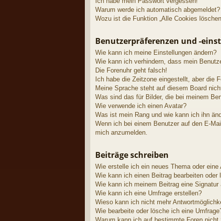
Ich habe mein Passwort vergessen!
Warum werde ich automatisch abgemeldet?
Wozu ist die Funktion „Alle Cookies lösche
Benutzerpräferenzen und -eins
Wie kann ich meine Einstellungen ändern?
Wie kann ich verhindern, dass mein Benutze
Die Forenuhr geht falsch!
Ich habe die Zeitzone eingestellt, aber die
Meine Sprache steht auf diesem Board nich
Was sind das für Bilder, die bei meinem B
Wie verwende ich einen Avatar?
Was ist mein Rang und wie kann ich ihn än
Wenn ich bei einem Benutzer auf den E-Mail-
mich anzumelden.
Beiträge schreiben
Wie erstelle ich ein neues Thema oder eine
Wie kann ich einen Beitrag bearbeiten oder
Wie kann ich meinem Beitrag eine Signatur
Wie kann ich eine Umfrage erstellen?
Wieso kann ich nicht mehr Antwortmöglichke
Wie bearbeite oder lösche ich eine Umfrage
Warum kann ich auf bestimmte Foren nicht 