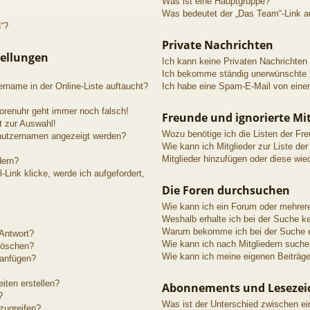
Was ist eine Hauptgruppe?
Was bedeutet der „Das Team“-Link au
n“?
Private Nachrichten
tellungen
Ich kann keine Privaten Nachrichten
Ich bekomme ständig unerwünschte P
rname in der Online-Liste auftaucht?
Ich habe eine Spam-E-Mail von einem
 Forenuhr geht immer noch falsch!
Freunde und ignorierte Mit
t zur Auswahl!
Wozu benötige ich die Listen der Fre
enutzernamen angezeigt werden?
Wie kann ich Mitglieder zur Liste der
Mitglieder hinzufügen oder diese wie
dern?
Link klicke, werde ich aufgefordert,
Die Foren durchsuchen
Wie kann ich ein Forum oder mehrer
Weshalb erhalte ich bei der Suche k
Warum bekomme ich bei der Suche ei
 Antwort?
Wie kann ich nach Mitgliedern such
 löschen?
Wie kann ich meine eigenen Beiträg
 anfügen?
iten erstellen?
Abonnements und Lesezei
?
Was ist der Unterschied zwischen 
zugreifen?