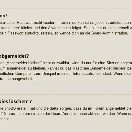
en!
dein altes Passwort nicht wieder mitteilen, du kannst es jedoch zurücksetzen
vergessen“ klickst und den Anweisungen folgst. So solltest du dich schnell
, dein Passwort zurückzusetzen, so wende dich an die Board-Administration.
abgemeldet?
 „Angemeldet bleiben“ nicht auswählst, wirst du nur für eine Sitzung angem
. Um angemeldet zu bleiben, kannst du das Kästchen „Angemeldet bleiben“ be
ntlichen Computer, zum Beispiel in einem Internetcafé, befindest. Wenn diese
tration ausgeschaltet.
kies löschen“?
 die phpBB erstellt hat und die dafür sorgen, dass du im Forum angemeldet bl
n“-Status – sofern sie von der Board-Administration aktiviert wurden. Wenn 
öscht.