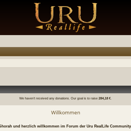
We haven’t received any donations. Our goal is to raise
284,18 €
.
Willkommen
Shorah und herzlich willkommen im Forum der Uru RealLife Community