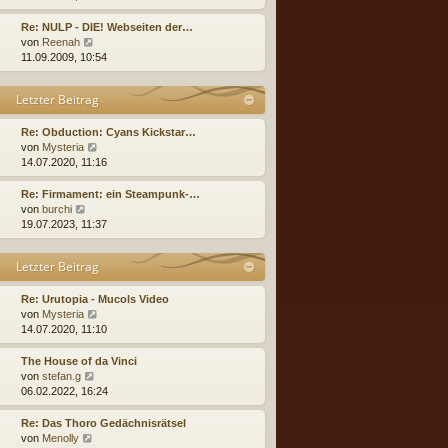
g
i
e
u
t
r
e
Re: NULP - DIE! Webseiten der…
r
B
s
N
von
Reenah
a
e
t
e
11.09.2009, 10:54
g
i
e
u
t
r
e
Letzter Beitrag
r
B
s
a
e
t
g
i
e
Re: Obduction: Cyans Kickstar…
t
r
N
von
Mysteria
r
B
e
14.07.2020, 11:16
a
e
u
g
i
e
Re: Firmament: ein Steampunk-…
t
s
N
von
burchi
r
t
e
19.07.2023, 11:37
a
e
u
g
r
e
Letzter Beitrag
B
s
e
t
i
e
Re: Urutopia - Mucols Video
t
r
N
von
Mysteria
r
B
e
14.07.2020, 11:10
a
e
u
g
i
e
The House of da Vinci
t
s
N
von
stefan.g
r
t
e
06.02.2022, 16:24
a
e
u
g
r
e
Re: Das Thoro Gedächnisrätsel
B
s
N
von
Menolly
e