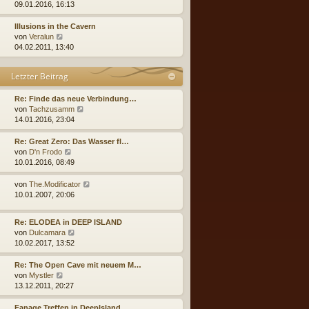
e
t
e
09.01.2016, 16:13
g
i
e
u
t
r
e
Illusions in the Cavern
r
B
s
N
von
Veralun
a
e
t
e
04.02.2011, 13:40
g
i
e
u
t
r
e
Letzter Beitrag
r
B
s
a
e
t
g
i
e
Re: Finde das neue Verbindung…
t
r
N
von
Tachzusamm
r
B
e
14.01.2016, 23:04
a
e
u
g
i
e
Re: Great Zero: Das Wasser fl…
t
s
N
von
D'n Frodo
r
t
e
10.01.2016, 08:49
a
e
u
g
r
e
N
von
The.Modificator
B
s
e
10.01.2007, 20:06
e
t
u
i
e
e
Re: ELODEA in DEEP ISLAND
t
r
s
N
von
Dulcamara
r
B
t
e
10.02.2017, 13:52
a
e
e
u
g
i
r
e
Re: The Open Cave mit neuem M…
t
B
s
N
von
Mystler
r
e
t
e
13.12.2011, 20:27
a
i
e
u
g
t
r
e
Fanage Treffen in DeepIsland
r