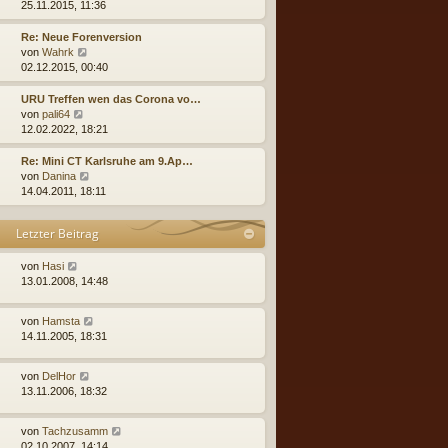
t
e
25.11.2015, 11:36
i
e
u
t
r
e
Re: Neue Forenversion
r
B
s
N
von
Wahrk
a
e
t
e
02.12.2015, 00:40
g
i
e
u
t
r
e
URU Treffen wen das Corona vo…
r
B
s
N
von
pali64
a
e
t
e
12.02.2022, 18:21
g
i
e
u
t
r
e
Re: Mini CT Karlsruhe am 9.Ap…
r
B
s
N
von
Danina
a
e
t
e
14.04.2011, 18:11
g
i
e
u
t
r
e
Letzter Beitrag
r
B
s
a
e
t
g
i
N
e
von
Hasi
t
e
r
13.01.2008, 14:48
r
u
B
a
e
e
N
von
Hamsta
g
s
i
e
14.11.2005, 18:31
t
t
u
e
r
e
r
a
N
von
DelHor
s
B
g
e
13.11.2006, 18:32
t
e
u
e
i
e
r
t
N
von
Tachzusamm
s
B
r
e
02.10.2007, 14:14