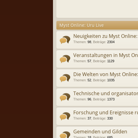
Myst Online: Uru Live
Neuigkeiten zu Myst Online:
Themen
:
98
,
Beiträge
:
2304
Veranstaltungen in Myst Onl
Themen
:
57
,
Beiträge
:
1129
Die Welten von Myst Online:
Themen
:
52
,
Beiträge
:
1035
Technische und organisator
Themen
:
96
,
Beiträge
:
1373
Forschung und Ereignisse r
Themen
:
37
,
Beiträge
:
330
Gemeinden und Gilden
Themen
:
18
,
Beiträge
:
685