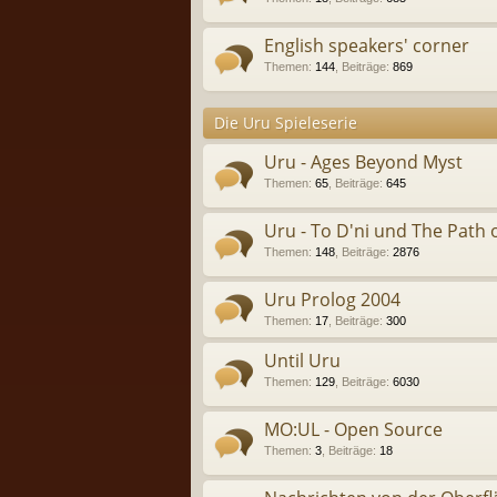
English speakers' corner
Themen
:
144
,
Beiträge
:
869
Die Uru Spieleserie
Uru - Ages Beyond Myst
Themen
:
65
,
Beiträge
:
645
Uru - To D'ni und The Path o
Themen
:
148
,
Beiträge
:
2876
Uru Prolog 2004
Themen
:
17
,
Beiträge
:
300
Until Uru
Themen
:
129
,
Beiträge
:
6030
MO:UL - Open Source
Themen
:
3
,
Beiträge
:
18