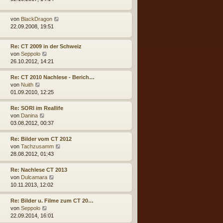
t
e
a
u
e
i
g
e
r
t
N
von
BlackDragon
s
B
r
e
22.09.2008, 19:51
t
e
a
u
e
i
g
e
r
t
Re: CT 2009 in der Schweiz
s
B
r
N
von
Seppolo
t
e
a
e
26.10.2012, 14:21
e
i
g
u
r
t
e
Re: CT 2010 Nachlese - Berich…
B
r
s
N
von
Nuith
e
a
t
e
01.09.2010, 12:25
i
g
e
u
t
r
e
Re: SORI im Reallife
r
B
s
N
von
Danina
a
e
t
e
03.08.2012, 00:37
g
i
e
u
t
r
e
Re: Bilder vom CT 2012
r
B
s
N
von
Tachzusamm
a
e
t
e
28.08.2012, 01:43
g
i
e
u
t
r
e
Re: Nachlese CT 2013
r
B
s
N
von
Dulcamara
a
e
t
e
10.11.2013, 12:02
g
i
e
u
t
r
e
Re: Bilder u. Filme zum CT 20…
r
B
s
N
von
Seppolo
a
e
t
e
22.09.2014, 16:01
g
i
e
u