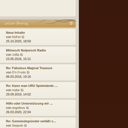
Letzter Beitrag
Neue Inhalte
N
von
Nefret
e
25.10.2020, 18:59
u
e
Mittwoch Nulpwoch Radio
s
N
von
JoBa
t
e
23.05.2016, 15:21
e
u
r
e
Re: Fabulous Magical Treasure
B
s
N
von
D'n Frodo
e
t
e
06.03.2016, 19:16
i
e
u
t
r
e
Re: Kann man URU Spielstände …
r
B
s
N
von
mabe
a
e
t
e
29.09.2019, 14:02
g
i
e
u
t
r
e
Hilfe oder Unterstützung wir …
r
B
s
N
von
angelinos
a
e
t
e
26.03.2020, 22:04
g
i
e
u
t
r
e
Re: Gemeindegründer verläßt s…
r
B
s
N
von
Seppolo
a