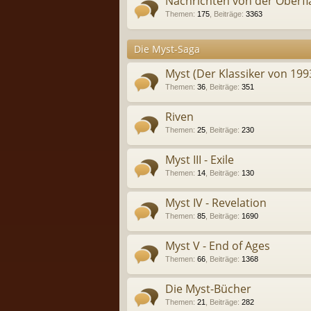
Nachrichten von der Oberfl
Themen
:
175
,
Beiträge
:
3363
Die Myst-Saga
Myst (Der Klassiker von 19
Themen
:
36
,
Beiträge
:
351
Riven
Themen
:
25
,
Beiträge
:
230
Myst III - Exile
Themen
:
14
,
Beiträge
:
130
Myst IV - Revelation
Themen
:
85
,
Beiträge
:
1690
Myst V - End of Ages
Themen
:
66
,
Beiträge
:
1368
Die Myst-Bücher
Themen
:
21
,
Beiträge
:
282