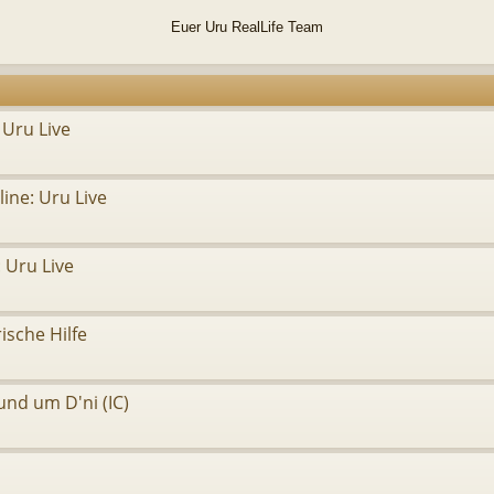
Euer Uru RealLife Team
 Uru Live
ine: Uru Live
 Uru Live
ische Hilfe
und um D'ni (IC)