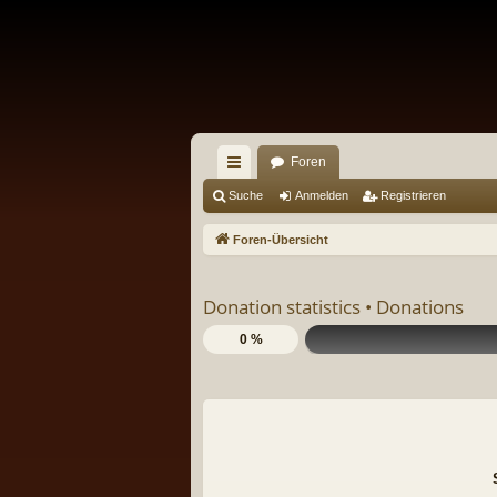
Foren
ch
Suche
Anmelden
Registrieren
ne
Foren-Übersicht
llz
ug
Donation statistics •
Donations
riff
0 %