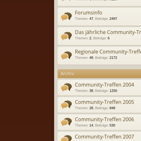
Forumsinfo
Themen
:
47
,
Beiträge
:
2497
Das jährliche Community-Tr
Themen
:
2
,
Beiträge
:
6
Regionale Community-Treff
Themen
:
48
,
Beiträge
:
2172
Archiv
Community-Treffen 2004
Themen
:
38
,
Beiträge
:
1250
Community-Treffen 2005
Themen
:
28
,
Beiträge
:
848
Community-Treffen 2006
Themen
:
14
,
Beiträge
:
530
Community-Treffen 2007