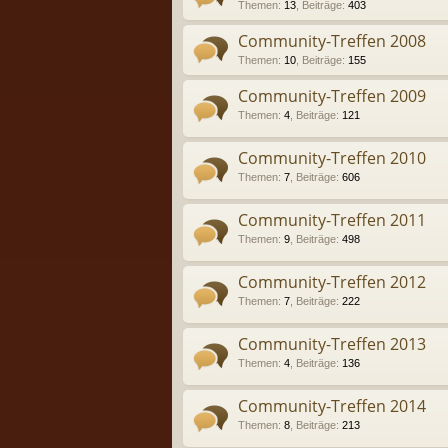
Themen
:
13
,
Beiträge
:
403
Community-Treffen 2008
Themen
:
10
,
Beiträge
:
155
Community-Treffen 2009
Themen
:
4
,
Beiträge
:
121
Community-Treffen 2010
Themen
:
7
,
Beiträge
:
606
Community-Treffen 2011
Themen
:
9
,
Beiträge
:
498
Community-Treffen 2012
Themen
:
7
,
Beiträge
:
222
Community-Treffen 2013
Themen
:
4
,
Beiträge
:
136
Community-Treffen 2014
Themen
:
8
,
Beiträge
:
213