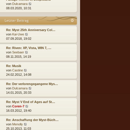
B
s
N
von
Dulcamara
a
e
t
e
08.03.2020, 10:31
g
i
e
u
t
r
e
Letzter Beitrag
r
B
s
a
e
t
g
i
e
Re: Myst 25th Anniversary Col…
t
N
r
von
Kai-Uwe
r
e
B
07.09.2018, 19:02
a
u
e
g
e
i
Re: Riven: XP, Vista, WIN 7, …
s
t
N
von
Seebaer
t
r
e
08.11.2015, 14:19
e
a
u
r
g
e
Re: Musik
B
s
N
von
Castine
e
t
e
24.02.2012, 14:08
i
e
u
t
r
e
Re: Der verlorengegangene Mys…
r
B
s
N
von
Dulcamara
a
e
t
e
14.01.2015, 20:33
g
i
e
u
t
r
e
Re: Myst V End of Ages auf St…
r
B
s
N
von
Coren-7
a
e
t
e
16.03.2012, 19:40
g
i
e
u
t
r
e
Re: Anschaffung der Myst-Büch…
r
B
s
N
von
Menolly
a
e
t
e
25.10.2013, 11:03