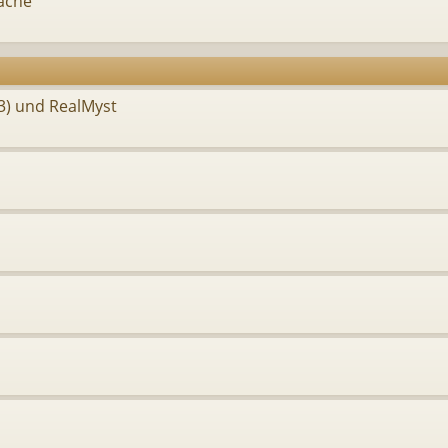
äche
93) und RealMyst