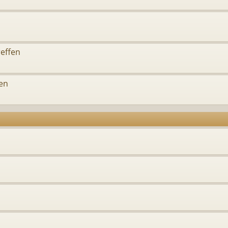
effen
en